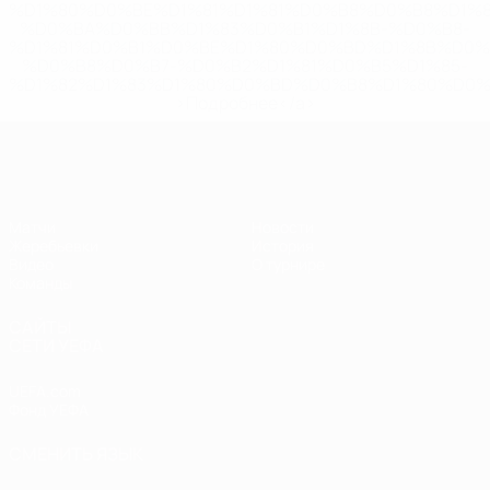
%D1%80%D0%BE%D1%81%D1%81%D0%B8%D0%B8%D1%
%D0%BA%D0%BB%D1%83%D0%B1%D1%8B-%D0%B8-
%D1%81%D0%B1%D0%BE%D1%80%D0%BD%D1%8B%D0%
%D0%B8%D0%B7-%D0%B2%D1%81%D0%B5%D1%85-
%D1%82%D1%83%D1%80%D0%BD%D0%B8%D1%80%D0%
>Подробнее</a>
ЧЕ - девушки до 19
Матчи
Новости
Жеребьевки
История
Видео
О турнире
Команды
САЙТЫ
СЕТИ УЕФА
UEFA.com
Фонд УЕФА
СМЕНИТЬ ЯЗЫК
Русский
English
Français
Deutsch
Русский
Español