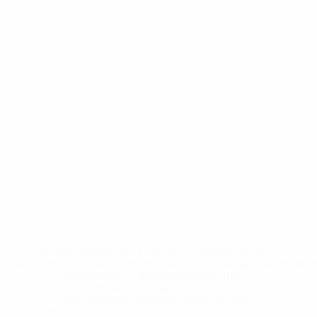
* Исключена до дальнейшего уведомления. <a
href='https://ru.uefa.com/insideuefa/mediaservices/medi
148df8afec70-8ace600b6288-1000--
%D1%84%D0%B8%D1%84%D0%B0-
%D1%83%D0%B5%D1%84%D0%B0-
%D0%B8%D1%81%D0%BA%D0%BB%D1%8E%D1%87%D0%