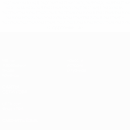
%D1%80%D0%BE%D1%81%D1%81%D0%B8%D0%B8%D1%
%D0%BA%D0%BB%D1%83%D0%B1%D1%8B-%D0%B8-
%D1%81%D0%B1%D0%BE%D1%80%D0%BD%D1%8B%D0%
%D0%B8%D0%B7-%D0%B2%D1%81%D0%B5%D1%85-
%D1%82%D1%83%D1%80%D0%BD%D0%B8%D1%80%D0%
>Подробнее</a>
ЧЕ - девушки до 19
Матчи
Новости
Жеребьевки
История
Видео
О турнире
Команды
САЙТЫ
СЕТИ УЕФА
UEFA.com
Фонд УЕФА
СМЕНИТЬ ЯЗЫК
Русский
English
Français
Deutsch
Русский
Español