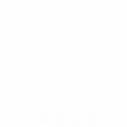
* Исключена до дальнейшего уведомления. <a
href='https://ru.uefa.com/insideuefa/mediaservices/medi
148df8afec70-8ace600b6288-1000--
%D1%84%D0%B8%D1%84%D0%B0-
%D1%83%D0%B5%D1%84%D0%B0-
%D0%B8%D1%81%D0%BA%D0%BB%D1%8E%D1%87%D0%