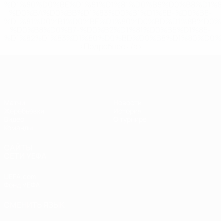
%D1%80%D0%BE%D1%81%D1%81%D0%B8%D0%B8%D1%
%D0%BA%D0%BB%D1%83%D0%B1%D1%8B-%D0%B8-
%D1%81%D0%B1%D0%BE%D1%80%D0%BD%D1%8B%D0%
%D0%B8%D0%B7-%D0%B2%D1%81%D0%B5%D1%85-
%D1%82%D1%83%D1%80%D0%BD%D0%B8%D1%80%D0%
>Подробнее</a>
ЧЕ - девушки до 19
Матчи
Новости
Жеребьевки
История
Видео
О турнире
Команды
САЙТЫ
СЕТИ УЕФА
UEFA.com
Фонд УЕФА
СМЕНИТЬ ЯЗЫК
Русский
English
Français
Deutsch
Русский
Español