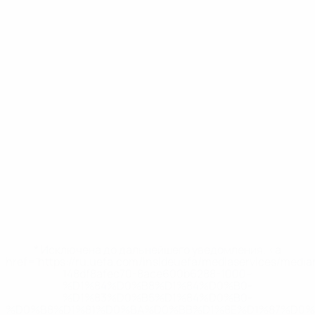
* Исключена до дальнейшего уведомления. <a
href='https://ru.uefa.com/insideuefa/mediaservices/medi
148df8afec70-8ace600b6288-1000--
%D1%84%D0%B8%D1%84%D0%B0-
%D1%83%D0%B5%D1%84%D0%B0-
%D0%B8%D1%81%D0%BA%D0%BB%D1%8E%D1%87%D0%