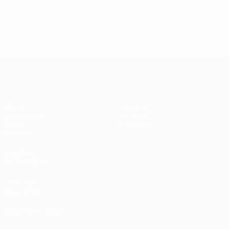
%D1%80%D0%BE%D1%81%D1%81%D0%B8%D0%B8%D1%
%D0%BA%D0%BB%D1%83%D0%B1%D1%8B-%D0%B8-
%D1%81%D0%B1%D0%BE%D1%80%D0%BD%D1%8B%D0%
%D0%B8%D0%B7-%D0%B2%D1%81%D0%B5%D1%85-
%D1%82%D1%83%D1%80%D0%BD%D0%B8%D1%80%D0%
>Подробнее</a>
ЧЕ - девушки до 19
Матчи
Новости
Жеребьевки
История
Видео
О турнире
Команды
САЙТЫ
СЕТИ УЕФА
UEFA.com
Фонд УЕФА
СМЕНИТЬ ЯЗЫК
Русский
English
Français
Deutsch
Русский
Español