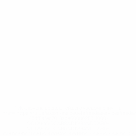
* Исключена до дальнейшего уведомления. <a
href='https://ru.uefa.com/insideuefa/mediaservices/medi
148df8afec70-8ace600b6288-1000--
%D1%84%D0%B8%D1%84%D0%B0-
%D1%83%D0%B5%D1%84%D0%B0-
%D0%B8%D1%81%D0%BA%D0%BB%D1%8E%D1%87%D0%