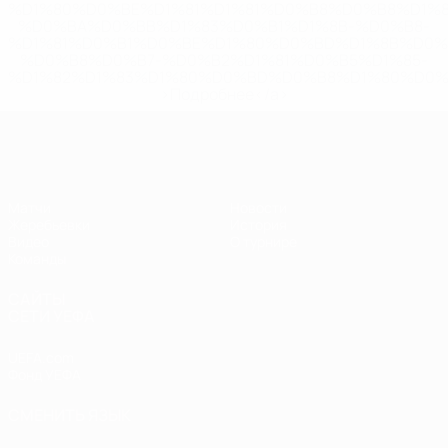
%D1%80%D0%BE%D1%81%D1%81%D0%B8%D0%B8%D1%
%D0%BA%D0%BB%D1%83%D0%B1%D1%8B-%D0%B8-
%D1%81%D0%B1%D0%BE%D1%80%D0%BD%D1%8B%D0%
%D0%B8%D0%B7-%D0%B2%D1%81%D0%B5%D1%85-
%D1%82%D1%83%D1%80%D0%BD%D0%B8%D1%80%D0%
>Подробнее</a>
ЧЕ - девушки до 19
Матчи
Новости
Жеребьевки
История
Видео
О турнире
Команды
САЙТЫ
СЕТИ УЕФА
UEFA.com
Фонд УЕФА
СМЕНИТЬ ЯЗЫК
Русский
English
Français
Deutsch
Русский
Español