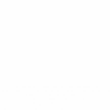
* Исключена до дальнейшего уведомления. <a
href='https://ru.uefa.com/insideuefa/mediaservices/medi
148df8afec70-8ace600b6288-1000--
%D1%84%D0%B8%D1%84%D0%B0-
%D1%83%D0%B5%D1%84%D0%B0-
%D0%B8%D1%81%D0%BA%D0%BB%D1%8E%D1%87%D0%