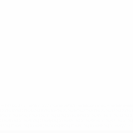
='https://ru.uefa.com/insideuefa/mediaservices/mediarel
%D0%B5%D1%84%D0%B0-%D0%B8%D1%81%D0%BA%D0%B
B8%D0%B8%D1%81%D0%BA%D0%B8%D0%B5-%D0%BA%D0
D1%80%D0%BD%D1%8B%D0%B5-%D0%B8%D0%B7-%D0%B
83%D1%80%D0%BD%D0%B8%D1%80%D0%BE%D0%B2/' >По