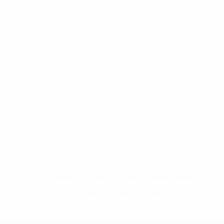
* Исключена до дальнейшего уведомления. <a href
%D1%84%D0%B8%D1%84%D0%B0-%D1%83
%D1%80%D0%BE%D1%81%D1%81%D0%
%D1%81%D0%B1%D0%BE%
%D1%82%D1%