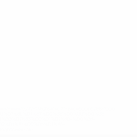
eases/news/0272-148df8afec70-8ace600b6288-1000--
B%D1%8E%D1%87%D0%B8%D0%BB%D0%B8-
%BB%D1%83%D0%B1%D1%8B-%D0%B8-
2%D1%81%D0%B5%D1%85-
дробнее</a>