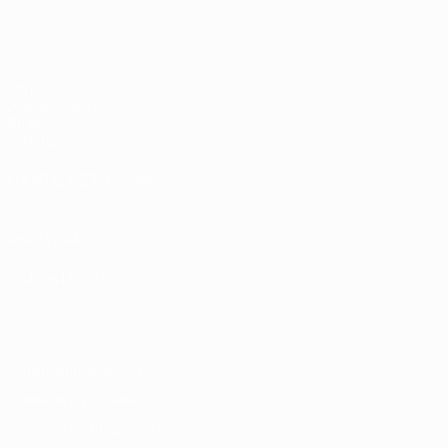
ЧЕ - девушки до 19
Матчи
Жеребьевки
Видео
Команды
САЙТЫ СЕТИ УЕФА
UEFA.com
Фонд УЕФА
СМЕНИТЬ ЯЗЫК
Русский
English
Français
Deutsch
Русский
Español
Italiano
Конфиденциальность
Правила и условия
Правила в отношении cookie