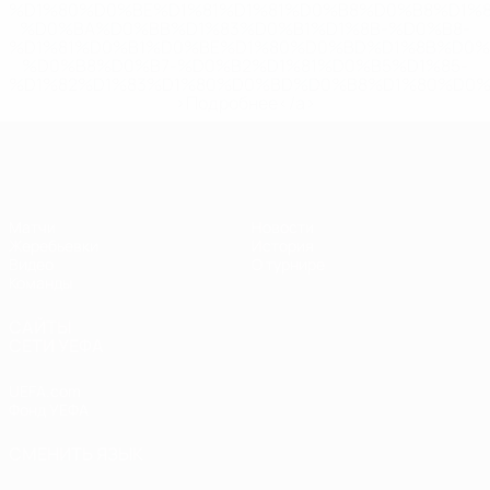
%D1%80%D0%BE%D1%81%D1%81%D0%B8%D0%B8%D1%
%D0%BA%D0%BB%D1%83%D0%B1%D1%8B-%D0%B8-
%D1%81%D0%B1%D0%BE%D1%80%D0%BD%D1%8B%D0%
%D0%B8%D0%B7-%D0%B2%D1%81%D0%B5%D1%85-
%D1%82%D1%83%D1%80%D0%BD%D0%B8%D1%80%D0%
>Подробнее</a>
ЧЕ - девушки до 19
Матчи
Новости
Жеребьевки
История
Видео
О турнире
Команды
САЙТЫ
СЕТИ УЕФА
UEFA.com
Фонд УЕФА
СМЕНИТЬ ЯЗЫК
Русский
English
Français
Deutsch
Русский
Español