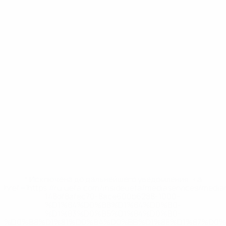
* Исключена до дальнейшего уведомления. <a
href='https://ru.uefa.com/insideuefa/mediaservices/medi
148df8afec70-8ace600b6288-1000--
%D1%84%D0%B8%D1%84%D0%B0-
%D1%83%D0%B5%D1%84%D0%B0-
%D0%B8%D1%81%D0%BA%D0%BB%D1%8E%D1%87%D0%