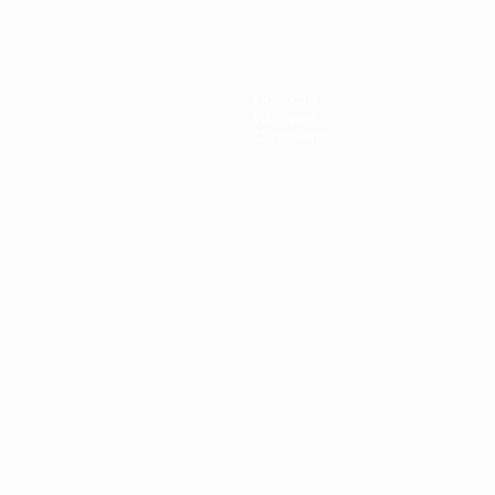
Новости
История
О турнире
Português