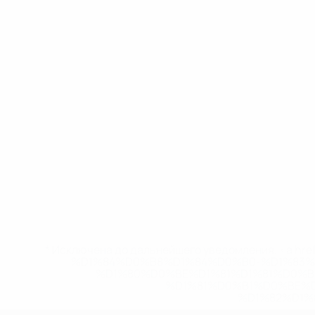
* Исключена до дальнейшего уведомления. <a href
%D1%84%D0%B8%D1%84%D0%B0-%D1%83
%D1%80%D0%BE%D1%81%D1%81%D0%
%D1%81%D0%B1%D0%BE%
%D1%82%D1%