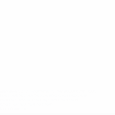
eases/news/0272-148df8afec70-8ace600b6288-1000--
B%D1%8E%D1%87%D0%B8%D0%BB%D0%B8-
%BB%D1%83%D0%B1%D1%8B-%D0%B8-
2%D1%81%D0%B5%D1%85-
дробнее</a>