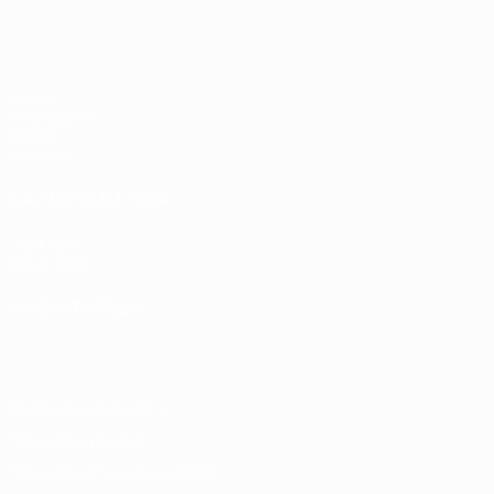
ЧЕ - девушки до 19
Матчи
Жеребьевки
Видео
Команды
САЙТЫ СЕТИ УЕФА
UEFA.com
Фонд УЕФА
СМЕНИТЬ ЯЗЫК
Русский
English
Français
Deutsch
Русский
Español
Italiano
Конфиденциальность
Правила и условия
Правила в отношении cookie