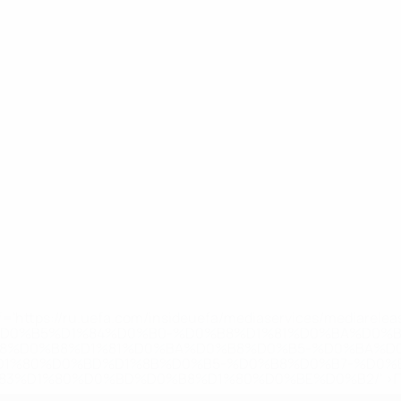
='https://ru.uefa.com/insideuefa/mediaservices/mediarel
%D0%B5%D1%84%D0%B0-%D0%B8%D1%81%D0%BA%D0%B
B8%D0%B8%D1%81%D0%BA%D0%B8%D0%B5-%D0%BA%D0
D1%80%D0%BD%D1%8B%D0%B5-%D0%B8%D0%B7-%D0%B
83%D1%80%D0%BD%D0%B8%D1%80%D0%BE%D0%B2/' >По