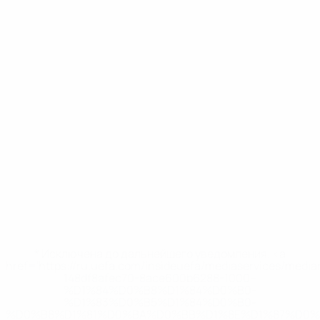
* Исключена до дальнейшего уведомления. <a
href='https://ru.uefa.com/insideuefa/mediaservices/medi
148df8afec70-8ace600b6288-1000--
%D1%84%D0%B8%D1%84%D0%B0-
%D1%83%D0%B5%D1%84%D0%B0-
%D0%B8%D1%81%D0%BA%D0%BB%D1%8E%D1%87%D0%