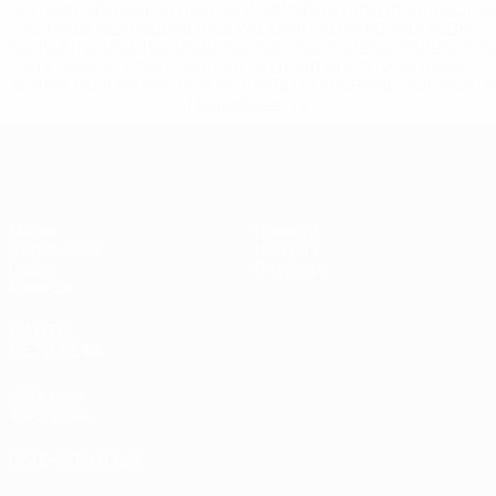
%D1%80%D0%BE%D1%81%D1%81%D0%B8%D0%B8%D1%
%D0%BA%D0%BB%D1%83%D0%B1%D1%8B-%D0%B8-
%D1%81%D0%B1%D0%BE%D1%80%D0%BD%D1%8B%D0%
%D0%B8%D0%B7-%D0%B2%D1%81%D0%B5%D1%85-
%D1%82%D1%83%D1%80%D0%BD%D0%B8%D1%80%D0%
>Подробнее</a>
ЧЕ - девушки до 19
Матчи
Новости
Жеребьевки
История
Видео
О турнире
Команды
САЙТЫ
СЕТИ УЕФА
UEFA.com
Фонд УЕФА
СМЕНИТЬ ЯЗЫК
Русский
English
Français
Deutsch
Русский
Español