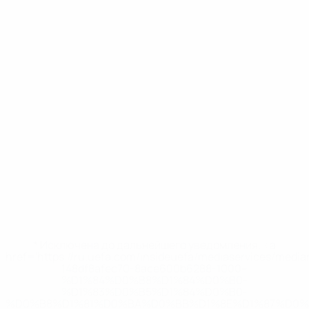
* Исключена до дальнейшего уведомления. <a
href='https://ru.uefa.com/insideuefa/mediaservices/medi
148df8afec70-8ace600b6288-1000--
%D1%84%D0%B8%D1%84%D0%B0-
%D1%83%D0%B5%D1%84%D0%B0-
%D0%B8%D1%81%D0%BA%D0%BB%D1%8E%D1%87%D0%