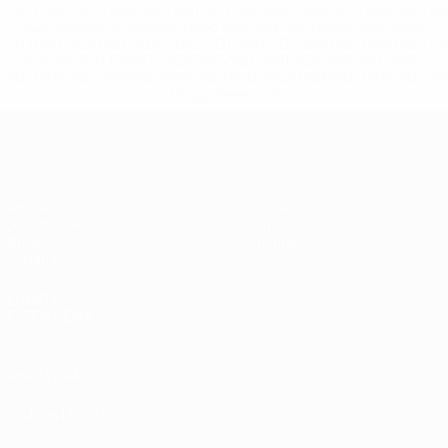
%D1%80%D0%BE%D1%81%D1%81%D0%B8%D0%B8%D1%
%D0%BA%D0%BB%D1%83%D0%B1%D1%8B-%D0%B8-
%D1%81%D0%B1%D0%BE%D1%80%D0%BD%D1%8B%D0%
%D0%B8%D0%B7-%D0%B2%D1%81%D0%B5%D1%85-
%D1%82%D1%83%D1%80%D0%BD%D0%B8%D1%80%D0%
>Подробнее</a>
ЧЕ - девушки до 19
Матчи
Новости
Жеребьевки
История
Видео
О турнире
Команды
САЙТЫ
СЕТИ УЕФА
UEFA.com
Фонд УЕФА
СМЕНИТЬ ЯЗЫК
Русский
English
Français
Deutsch
Русский
Español