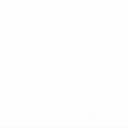
='https://ru.uefa.com/insideuefa/mediaservices/mediarel
%D0%B5%D1%84%D0%B0-%D0%B8%D1%81%D0%BA%D0%B
B8%D0%B8%D1%81%D0%BA%D0%B8%D0%B5-%D0%BA%D0
D1%80%D0%BD%D1%8B%D0%B5-%D0%B8%D0%B7-%D0%B
83%D1%80%D0%BD%D0%B8%D1%80%D0%BE%D0%B2/' >По