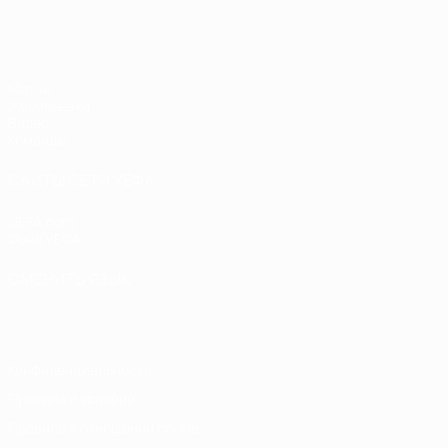
ЧЕ - девушки до 19
Матчи
Жеребьевки
Видео
Команды
САЙТЫ СЕТИ УЕФА
UEFA.com
Фонд УЕФА
СМЕНИТЬ ЯЗЫК
Русский
English
Français
Deutsch
Русский
Español
Italiano
Конфиденциальность
Правила и условия
Правила в отношении cookie