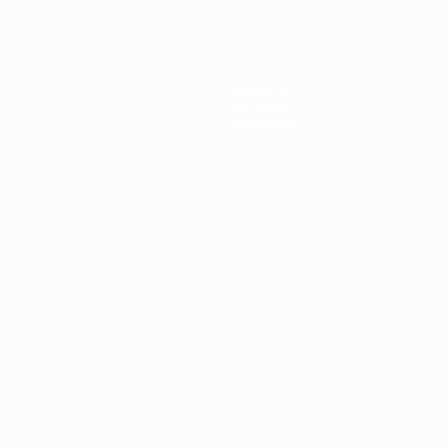
Новости
История
О турнире
Português