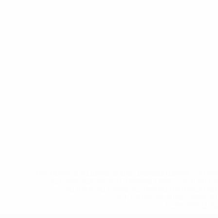
* Исключена до дальнейшего уведомления. <a href
%D1%84%D0%B8%D1%84%D0%B0-%D1%83
%D1%80%D0%BE%D1%81%D1%81%D0%
%D1%81%D0%B1%D0%BE%
%D1%82%D1%