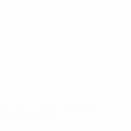
eases/news/0272-148df8afec70-8ace600b6288-1000--
B%D1%8E%D1%87%D0%B8%D0%BB%D0%B8-
%BB%D1%83%D0%B1%D1%8B-%D0%B8-
2%D1%81%D0%B5%D1%85-
дробнее</a>