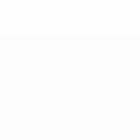
%D1%80%D0%BE%D1%81%D1%81%D0%B8%D0%B8%D1%
%D0%BA%D0%BB%D1%83%D0%B1%D1%8B-%D0%B8-
%D1%81%D0%B1%D0%BE%D1%80%D0%BD%D1%8B%D0%
%D0%B8%D0%B7-%D0%B2%D1%81%D0%B5%D1%85-
%D1%82%D1%83%D1%80%D0%BD%D0%B8%D1%80%D0%
>Подробнее</a>
ЧЕ - девушки до 19
Матчи
Новости
Жеребьевки
История
Видео
О турнире
Команды
САЙТЫ
СЕТИ УЕФА
UEFA.com
Фонд УЕФА
СМЕНИТЬ ЯЗЫК
Русский
English
Français
Deutsch
Русский
Español