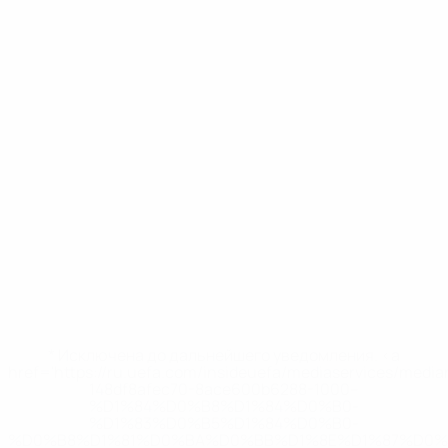
* Исключена до дальнейшего уведомления. <a
href='https://ru.uefa.com/insideuefa/mediaservices/medi
148df8afec70-8ace600b6288-1000--
%D1%84%D0%B8%D1%84%D0%B0-
%D1%83%D0%B5%D1%84%D0%B0-
%D0%B8%D1%81%D0%BA%D0%BB%D1%8E%D1%87%D0%