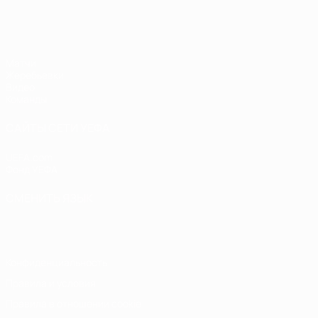
ЧЕ - девушки до 19
Матчи
Жеребьевки
Видео
Команды
САЙТЫ СЕТИ УЕФА
UEFA.com
Фонд УЕФА
СМЕНИТЬ ЯЗЫК
Русский
English
Français
Deutsch
Русский
Español
Italiano
Конфиденциальность
Правила и условия
Правила в отношении cookie