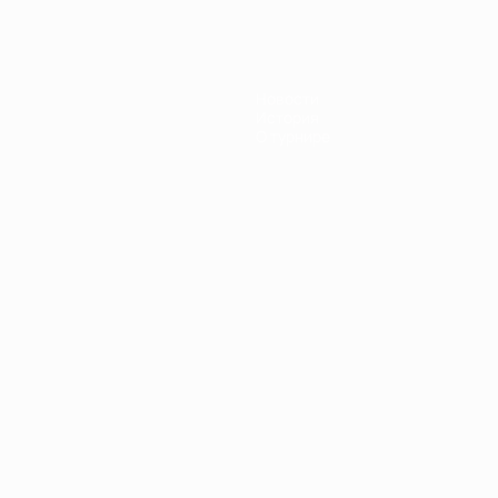
Новости
История
О турнире
Português