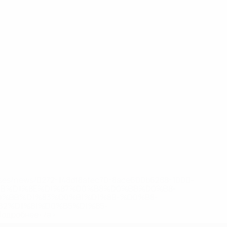
eases/news/0272-148df8afec70-8ace600b6288-1000--
B%D1%8E%D1%87%D0%B8%D0%BB%D0%B8-
%BB%D1%83%D0%B1%D1%8B-%D0%B8-
2%D1%81%D0%B5%D1%85-
дробнее</a>