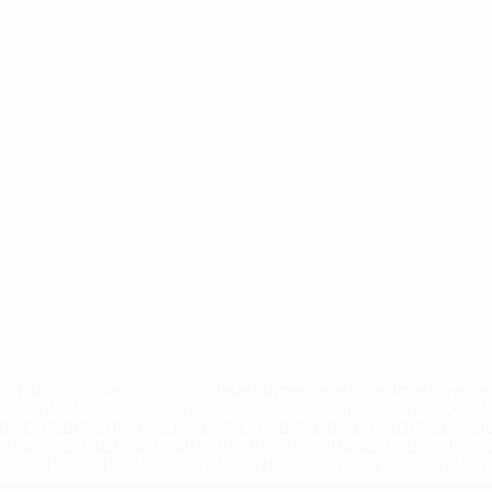
='https://ru.uefa.com/insideuefa/mediaservices/mediarel
%D0%B5%D1%84%D0%B0-%D0%B8%D1%81%D0%BA%D0%B
B8%D0%B8%D1%81%D0%BA%D0%B8%D0%B5-%D0%BA%D0
D1%80%D0%BD%D1%8B%D0%B5-%D0%B8%D0%B7-%D0%B
83%D1%80%D0%BD%D0%B8%D1%80%D0%BE%D0%B2/' >По