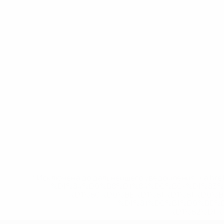
* Исключена до дальнейшего уведомления. <a href
%D1%84%D0%B8%D1%84%D0%B0-%D1%83
%D1%80%D0%BE%D1%81%D1%81%D0%
%D1%81%D0%B1%D0%BE%
%D1%82%D1%