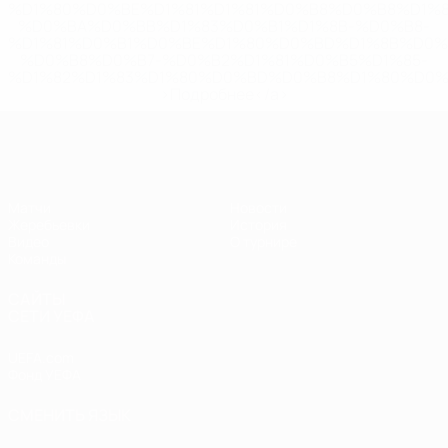
%D1%80%D0%BE%D1%81%D1%81%D0%B8%D0%B8%D1%
%D0%BA%D0%BB%D1%83%D0%B1%D1%8B-%D0%B8-
%D1%81%D0%B1%D0%BE%D1%80%D0%BD%D1%8B%D0%
%D0%B8%D0%B7-%D0%B2%D1%81%D0%B5%D1%85-
%D1%82%D1%83%D1%80%D0%BD%D0%B8%D1%80%D0%
>Подробнее</a>
ЧЕ - девушки до 19
Матчи
Новости
Жеребьевки
История
Видео
О турнире
Команды
САЙТЫ
СЕТИ УЕФА
UEFA.com
Фонд УЕФА
СМЕНИТЬ ЯЗЫК
Русский
English
Français
Deutsch
Русский
Español