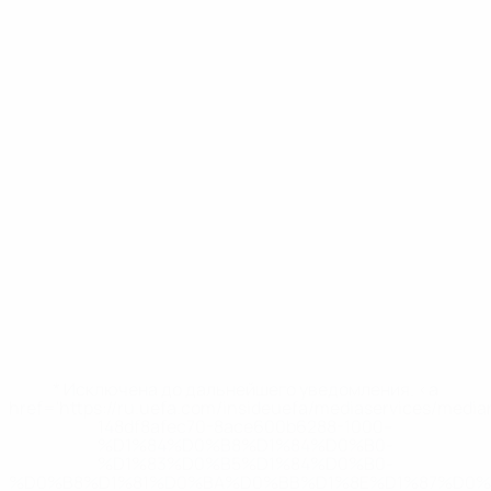
* Исключена до дальнейшего уведомления. <a
href='https://ru.uefa.com/insideuefa/mediaservices/medi
148df8afec70-8ace600b6288-1000--
%D1%84%D0%B8%D1%84%D0%B0-
%D1%83%D0%B5%D1%84%D0%B0-
%D0%B8%D1%81%D0%BA%D0%BB%D1%8E%D1%87%D0%