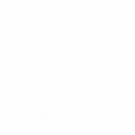
* Исключена до дальнейшего уведомления. <a
href='https://ru.uefa.com/insideuefa/mediaservices/medi
148df8afec70-8ace600b6288-1000--
%D1%84%D0%B8%D1%84%D0%B0-
%D1%83%D0%B5%D1%84%D0%B0-
%D0%B8%D1%81%D0%BA%D0%BB%D1%8E%D1%87%D0%