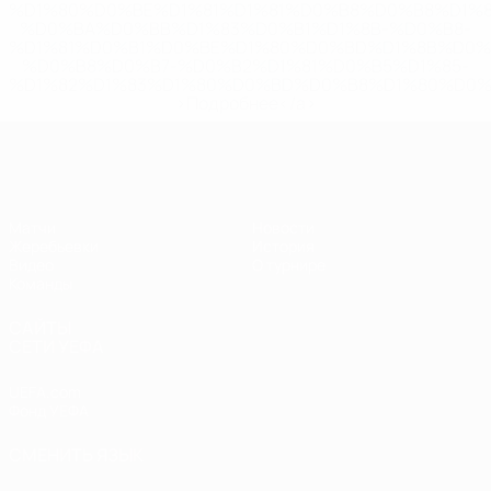
%D1%80%D0%BE%D1%81%D1%81%D0%B8%D0%B8%D1%
%D0%BA%D0%BB%D1%83%D0%B1%D1%8B-%D0%B8-
%D1%81%D0%B1%D0%BE%D1%80%D0%BD%D1%8B%D0%
%D0%B8%D0%B7-%D0%B2%D1%81%D0%B5%D1%85-
%D1%82%D1%83%D1%80%D0%BD%D0%B8%D1%80%D0%
>Подробнее</a>
ЧЕ - девушки до 19
Матчи
Новости
Жеребьевки
История
Видео
О турнире
Команды
САЙТЫ
СЕТИ УЕФА
UEFA.com
Фонд УЕФА
СМЕНИТЬ ЯЗЫК
Русский
English
Français
Deutsch
Русский
Español