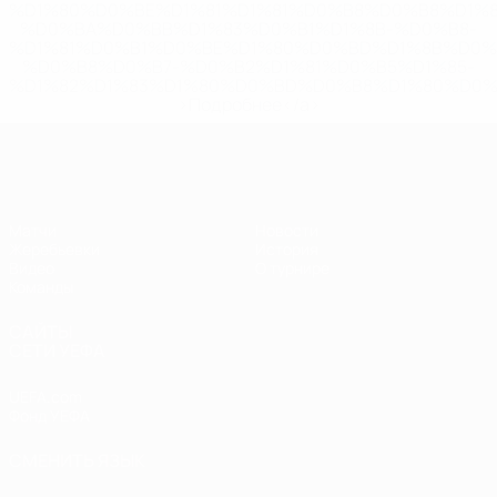
%D1%80%D0%BE%D1%81%D1%81%D0%B8%D0%B8%D1%
%D0%BA%D0%BB%D1%83%D0%B1%D1%8B-%D0%B8-
%D1%81%D0%B1%D0%BE%D1%80%D0%BD%D1%8B%D0%
%D0%B8%D0%B7-%D0%B2%D1%81%D0%B5%D1%85-
%D1%82%D1%83%D1%80%D0%BD%D0%B8%D1%80%D0%
>Подробнее</a>
ЧЕ - девушки до 19
Матчи
Новости
Жеребьевки
История
Видео
О турнире
Команды
САЙТЫ
СЕТИ УЕФА
UEFA.com
Фонд УЕФА
СМЕНИТЬ ЯЗЫК
Русский
English
Français
Deutsch
Русский
Español