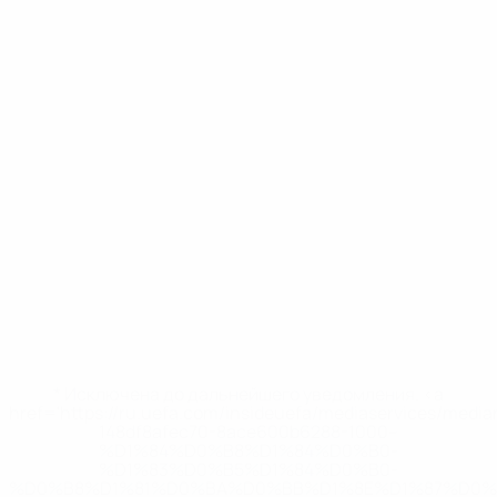
* Исключена до дальнейшего уведомления. <a
href='https://ru.uefa.com/insideuefa/mediaservices/medi
148df8afec70-8ace600b6288-1000--
%D1%84%D0%B8%D1%84%D0%B0-
%D1%83%D0%B5%D1%84%D0%B0-
%D0%B8%D1%81%D0%BA%D0%BB%D1%8E%D1%87%D0%