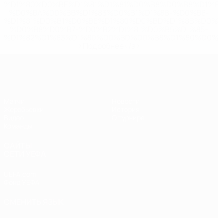
%D1%80%D0%BE%D1%81%D1%81%D0%B8%D0%B8%D1%
%D0%BA%D0%BB%D1%83%D0%B1%D1%8B-%D0%B8-
%D1%81%D0%B1%D0%BE%D1%80%D0%BD%D1%8B%D0%
%D0%B8%D0%B7-%D0%B2%D1%81%D0%B5%D1%85-
%D1%82%D1%83%D1%80%D0%BD%D0%B8%D1%80%D0%
>Подробнее</a>
ЧЕ - девушки до 19
Матчи
Новости
Жеребьевки
История
Видео
О турнире
Команды
САЙТЫ
СЕТИ УЕФА
UEFA.com
Фонд УЕФА
СМЕНИТЬ ЯЗЫК
Русский
English
Français
Deutsch
Русский
Español