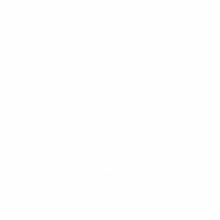
* Исключена до дальнейшего уведомления. <a
href='https://ru.uefa.com/insideuefa/mediaservices/medi
148df8afec70-8ace600b6288-1000--
%D1%84%D0%B8%D1%84%D0%B0-
%D1%83%D0%B5%D1%84%D0%B0-
%D0%B8%D1%81%D0%BA%D0%BB%D1%8E%D1%87%D0%