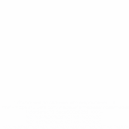
* Исключена до дальнейшего уведомления. <a
href='https://ru.uefa.com/insideuefa/mediaservices/medi
148df8afec70-8ace600b6288-1000--
%D1%84%D0%B8%D1%84%D0%B0-
%D1%83%D0%B5%D1%84%D0%B0-
%D0%B8%D1%81%D0%BA%D0%BB%D1%8E%D1%87%D0%