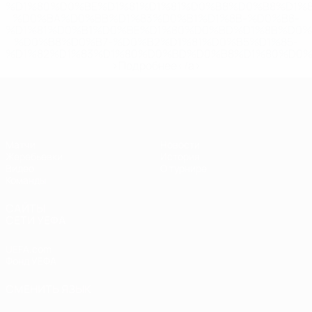
%D1%80%D0%BE%D1%81%D1%81%D0%B8%D0%B8%D1%
%D0%BA%D0%BB%D1%83%D0%B1%D1%8B-%D0%B8-
%D1%81%D0%B1%D0%BE%D1%80%D0%BD%D1%8B%D0%
%D0%B8%D0%B7-%D0%B2%D1%81%D0%B5%D1%85-
%D1%82%D1%83%D1%80%D0%BD%D0%B8%D1%80%D0%
>Подробнее</a>
ЧЕ - девушки до 19
Матчи
Новости
Жеребьевки
История
Видео
О турнире
Команды
САЙТЫ
СЕТИ УЕФА
UEFA.com
Фонд УЕФА
СМЕНИТЬ ЯЗЫК
Русский
English
Français
Deutsch
Русский
Español