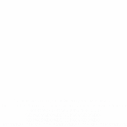
* Исключена до дальнейшего уведомления. <a
href='https://ru.uefa.com/insideuefa/mediaservices/medi
148df8afec70-8ace600b6288-1000--
%D1%84%D0%B8%D1%84%D0%B0-
%D1%83%D0%B5%D1%84%D0%B0-
%D0%B8%D1%81%D0%BA%D0%BB%D1%8E%D1%87%D0%