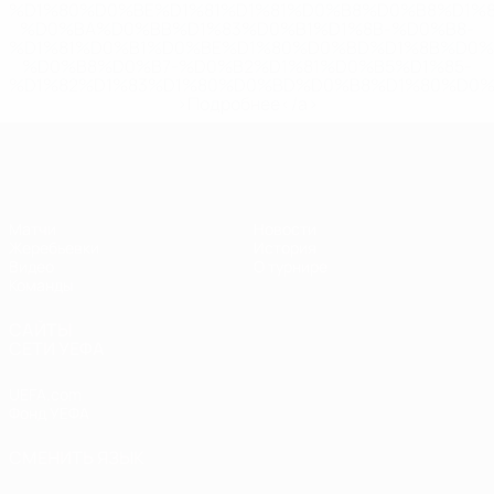
%D1%80%D0%BE%D1%81%D1%81%D0%B8%D0%B8%D1%
%D0%BA%D0%BB%D1%83%D0%B1%D1%8B-%D0%B8-
%D1%81%D0%B1%D0%BE%D1%80%D0%BD%D1%8B%D0%
%D0%B8%D0%B7-%D0%B2%D1%81%D0%B5%D1%85-
%D1%82%D1%83%D1%80%D0%BD%D0%B8%D1%80%D0%
>Подробнее</a>
ЧЕ - девушки до 19
Матчи
Новости
Жеребьевки
История
Видео
О турнире
Команды
САЙТЫ
СЕТИ УЕФА
UEFA.com
Фонд УЕФА
СМЕНИТЬ ЯЗЫК
Русский
English
Français
Deutsch
Русский
Español