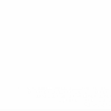
* Исключена до дальнейшего уведомления. <a href
%D1%84%D0%B8%D1%84%D0%B0-%D1%83
%D1%80%D0%BE%D1%81%D1%81%D0%
%D1%81%D0%B1%D0%BE%
%D1%82%D1%