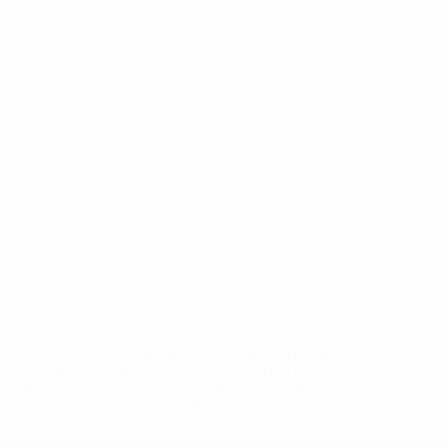
eases/news/0272-148df8afec70-8ace600b6288-1000--
B%D1%8E%D1%87%D0%B8%D0%BB%D0%B8-
%BB%D1%83%D0%B1%D1%8B-%D0%B8-
2%D1%81%D0%B5%D1%85-
дробнее</a>