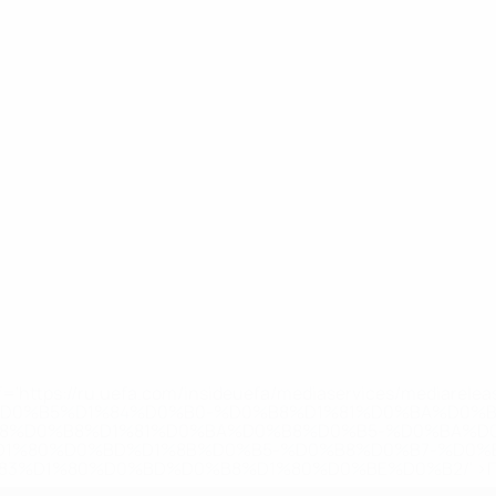
='https://ru.uefa.com/insideuefa/mediaservices/mediarel
%D0%B5%D1%84%D0%B0-%D0%B8%D1%81%D0%BA%D0%B
B8%D0%B8%D1%81%D0%BA%D0%B8%D0%B5-%D0%BA%D0
D1%80%D0%BD%D1%8B%D0%B5-%D0%B8%D0%B7-%D0%B
83%D1%80%D0%BD%D0%B8%D1%80%D0%BE%D0%B2/' >По