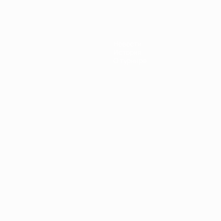
Новости
История
О турнире
Português