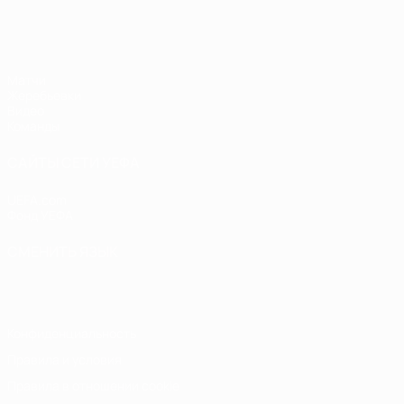
ЧЕ - девушки до 19
Матчи
Жеребьевки
Видео
Команды
САЙТЫ СЕТИ УЕФА
UEFA.com
Фонд УЕФА
СМЕНИТЬ ЯЗЫК
Русский
English
Français
Deutsch
Русский
Español
Italiano
Конфиденциальность
Правила и условия
Правила в отношении cookie