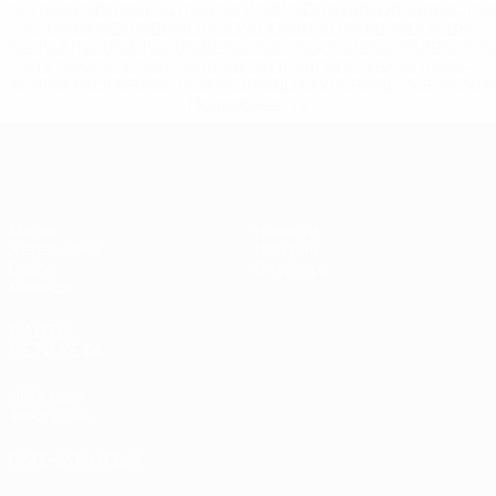
%D1%80%D0%BE%D1%81%D1%81%D0%B8%D0%B8%D1%
%D0%BA%D0%BB%D1%83%D0%B1%D1%8B-%D0%B8-
%D1%81%D0%B1%D0%BE%D1%80%D0%BD%D1%8B%D0%
%D0%B8%D0%B7-%D0%B2%D1%81%D0%B5%D1%85-
%D1%82%D1%83%D1%80%D0%BD%D0%B8%D1%80%D0%
>Подробнее</a>
ЧЕ - девушки до 19
Матчи
Новости
Жеребьевки
История
Видео
О турнире
Команды
САЙТЫ
СЕТИ УЕФА
UEFA.com
Фонд УЕФА
СМЕНИТЬ ЯЗЫК
Русский
English
Français
Deutsch
Русский
Español