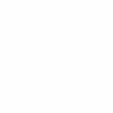
* Исключена до дальнейшего уведомления. <a
href='https://ru.uefa.com/insideuefa/mediaservices/medi
148df8afec70-8ace600b6288-1000--
%D1%84%D0%B8%D1%84%D0%B0-
%D1%83%D0%B5%D1%84%D0%B0-
%D0%B8%D1%81%D0%BA%D0%BB%D1%8E%D1%87%D0%