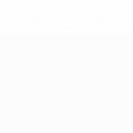
%D1%80%D0%BE%D1%81%D1%81%D0%B8%D0%B8%D1%
%D0%BA%D0%BB%D1%83%D0%B1%D1%8B-%D0%B8-
%D1%81%D0%B1%D0%BE%D1%80%D0%BD%D1%8B%D0%
%D0%B8%D0%B7-%D0%B2%D1%81%D0%B5%D1%85-
%D1%82%D1%83%D1%80%D0%BD%D0%B8%D1%80%D0%
>Подробнее</a>
ЧЕ - девушки до 19
Матчи
Новости
Жеребьевки
История
Видео
О турнире
Команды
САЙТЫ
СЕТИ УЕФА
UEFA.com
Фонд УЕФА
СМЕНИТЬ ЯЗЫК
Русский
English
Français
Deutsch
Русский
Español