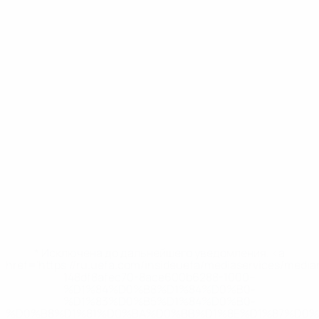
* Исключена до дальнейшего уведомления. <a
href='https://ru.uefa.com/insideuefa/mediaservices/medi
148df8afec70-8ace600b6288-1000--
%D1%84%D0%B8%D1%84%D0%B0-
%D1%83%D0%B5%D1%84%D0%B0-
%D0%B8%D1%81%D0%BA%D0%BB%D1%8E%D1%87%D0%