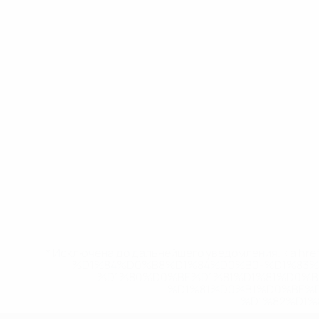
* Исключена до дальнейшего уведомления. <a href
%D1%84%D0%B8%D1%84%D0%B0-%D1%83
%D1%80%D0%BE%D1%81%D1%81%D0%
%D1%81%D0%B1%D0%BE%
%D1%82%D1%