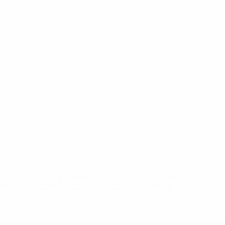
eases/news/0272-148df8afec70-8ace600b6288-1000--
B%D1%8E%D1%87%D0%B8%D0%BB%D0%B8-
%BB%D1%83%D0%B1%D1%8B-%D0%B8-
2%D1%81%D0%B5%D1%85-
дробнее</a>