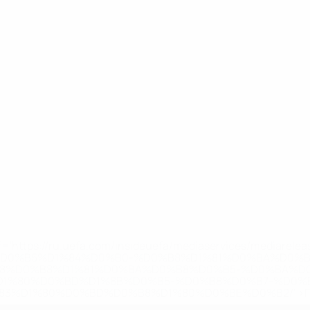
='https://ru.uefa.com/insideuefa/mediaservices/mediarel
%D0%B5%D1%84%D0%B0-%D0%B8%D1%81%D0%BA%D0%B
B8%D0%B8%D1%81%D0%BA%D0%B8%D0%B5-%D0%BA%D0
D1%80%D0%BD%D1%8B%D0%B5-%D0%B8%D0%B7-%D0%B
83%D1%80%D0%BD%D0%B8%D1%80%D0%BE%D0%B2/' >По