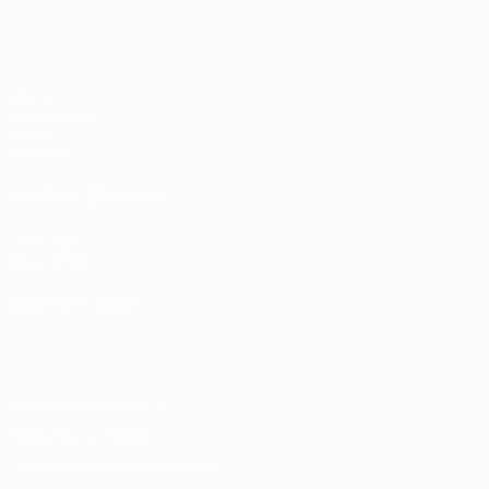
ЧЕ - девушки до 19
Матчи
Жеребьевки
Видео
Команды
САЙТЫ СЕТИ УЕФА
UEFA.com
Фонд УЕФА
СМЕНИТЬ ЯЗЫК
Русский
English
Français
Deutsch
Русский
Español
Italiano
Конфиденциальность
Правила и условия
Правила в отношении cookie