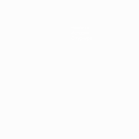
Новости
История
О турнире
Português