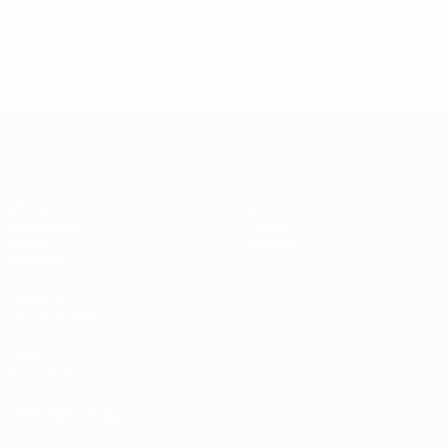
%D1%80%D0%BE%D1%81%D1%81%D0%B8%D0%B8%D1%
%D0%BA%D0%BB%D1%83%D0%B1%D1%8B-%D0%B8-
%D1%81%D0%B1%D0%BE%D1%80%D0%BD%D1%8B%D0%
%D0%B8%D0%B7-%D0%B2%D1%81%D0%B5%D1%85-
%D1%82%D1%83%D1%80%D0%BD%D0%B8%D1%80%D0%
>Подробнее</a>
ЧЕ - девушки до 19
Матчи
Новости
Жеребьевки
История
Видео
О турнире
Команды
САЙТЫ
СЕТИ УЕФА
UEFA.com
Фонд УЕФА
СМЕНИТЬ ЯЗЫК
Русский
English
Français
Deutsch
Русский
Español