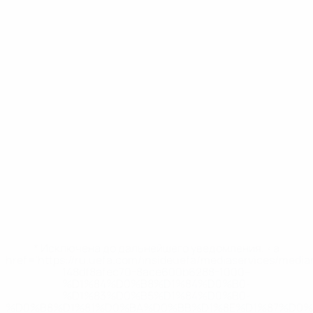
* Исключена до дальнейшего уведомления. <a
href='https://ru.uefa.com/insideuefa/mediaservices/medi
148df8afec70-8ace600b6288-1000--
%D1%84%D0%B8%D1%84%D0%B0-
%D1%83%D0%B5%D1%84%D0%B0-
%D0%B8%D1%81%D0%BA%D0%BB%D1%8E%D1%87%D0%