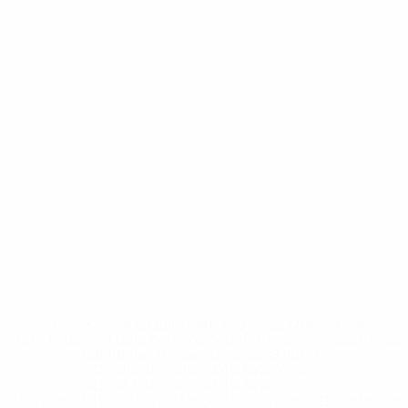
* Исключена до дальнейшего уведомления. <a
href='https://ru.uefa.com/insideuefa/mediaservices/medi
148df8afec70-8ace600b6288-1000--
%D1%84%D0%B8%D1%84%D0%B0-
%D1%83%D0%B5%D1%84%D0%B0-
%D0%B8%D1%81%D0%BA%D0%BB%D1%8E%D1%87%D0%