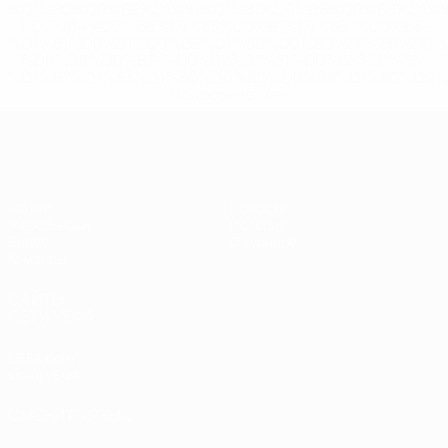
%D1%80%D0%BE%D1%81%D1%81%D0%B8%D0%B8%D1%
%D0%BA%D0%BB%D1%83%D0%B1%D1%8B-%D0%B8-
%D1%81%D0%B1%D0%BE%D1%80%D0%BD%D1%8B%D0%
%D0%B8%D0%B7-%D0%B2%D1%81%D0%B5%D1%85-
%D1%82%D1%83%D1%80%D0%BD%D0%B8%D1%80%D0%
>Подробнее</a>
ЧЕ - девушки до 19
Матчи
Новости
Жеребьевки
История
Видео
О турнире
Команды
САЙТЫ
СЕТИ УЕФА
UEFA.com
Фонд УЕФА
СМЕНИТЬ ЯЗЫК
Русский
English
Français
Deutsch
Русский
Español