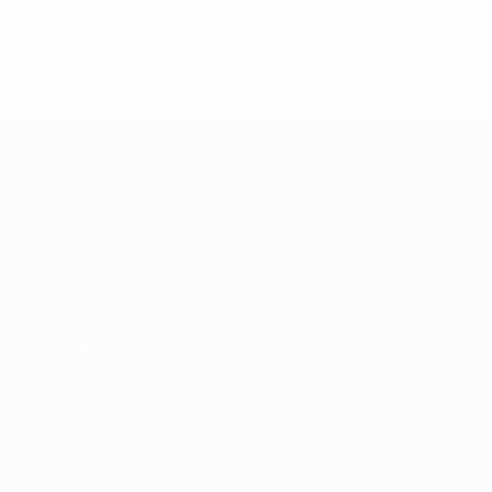
%D1%80%D0%BE%D1%81%D1%81%D0%B8%D0%B8%D1%
%D0%BA%D0%BB%D1%83%D0%B1%D1%8B-%D0%B8-
%D1%81%D0%B1%D0%BE%D1%80%D0%BD%D1%8B%D0%
%D0%B8%D0%B7-%D0%B2%D1%81%D0%B5%D1%85-
%D1%82%D1%83%D1%80%D0%BD%D0%B8%D1%80%D0%
>Подробнее</a>
ЧЕ - девушки до 19
Матчи
Новости
Жеребьевки
История
Видео
О турнире
Команды
САЙТЫ
СЕТИ УЕФА
UEFA.com
Фонд УЕФА
СМЕНИТЬ ЯЗЫК
Русский
English
Français
Deutsch
Русский
Español