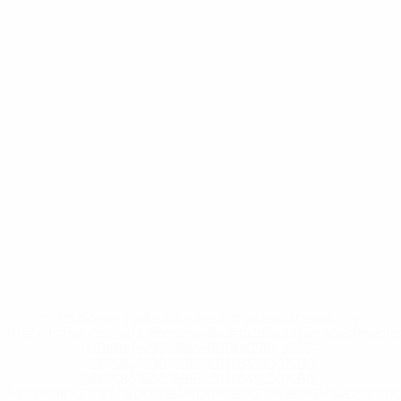
* Исключена до дальнейшего уведомления. <a
href='https://ru.uefa.com/insideuefa/mediaservices/medi
148df8afec70-8ace600b6288-1000--
%D1%84%D0%B8%D1%84%D0%B0-
%D1%83%D0%B5%D1%84%D0%B0-
%D0%B8%D1%81%D0%BA%D0%BB%D1%8E%D1%87%D0%