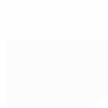
Леннарт Юханссон (Швеция)
Президент УЕФА с 19 апреля 1990 года по 26 января 200
Леннарт Юханссон, родившийся 5 ноября 1929 года, ру
50 лет являлся болельщиком АИКа.