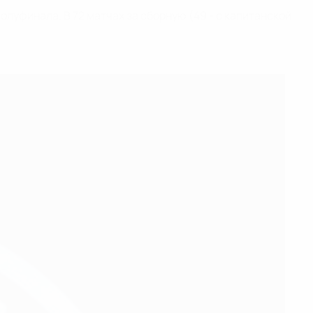
полуфинала. В 72 матчах за сборную (49 - с капитанской