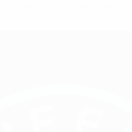
982 и 1986 годах. На последних двух французы доходили до 
 которое годами никто не мог превзойти.