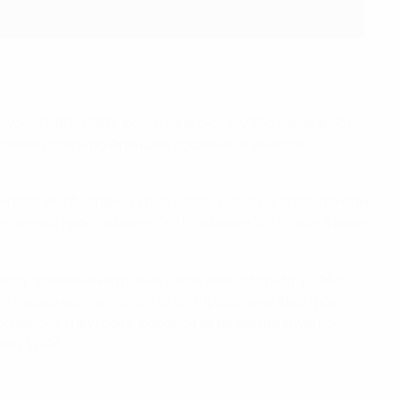
се" (1982-1987). Всего на его счету 265 голов в 501
ренировал сборную Франции, после чего занялся
омитета УЕФА. Француз был избран шестым президентом
тний срок - в марте 2011 и в марте 2015 года. Кроме
го управления клубами, и возглавил борьбу УЕФА с
- Уважение - на поле и за его пределами. Выстроил
опейского футбола. Боролся за развитие клубных
виях УЕФА.