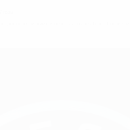
7 года
ководил европейским футбольным союзом 17 лет. Появившис