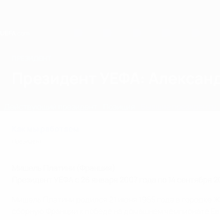
Skip
to
main
content
Home
ПРЕЗИДЕНТ
Президент УЕФА: Алексан
Действующий президент
Позиция
Бывшие президенты
Как мы работаем
Президент
Мишель Платини (Франция)
Президент УЕФА с 26 января 2007 года по 14 сентября 2
Мишель Платини родился 21 июня 1955 года в городке Ж
сборную Франции к победе на домашнем чемпионате Евр