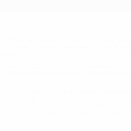
973-1979), "Сент-Этьене" (1979-1982) и итальянском "Ювенту
одах - получал "Золотой мяч". С 1988 по 1992 год Платини т
акже в ФИФА и УЕФА.
му развитию. В 2002 году стал членом Исполнительного к
 26 января 2007 года и дважды переизбирался на четырехле
го "фэйр-плей", направленная на стабилизацию финансово
х. Всячески продвигал одну из 11 главных ценностей УЕФА 
твовал обмену знаниями между ассоциациями на благо евр
, что футбол должен занимать первое место во всех дейст
6 года.