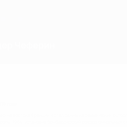
дер Чеферин
016 года
еф на востоке Франции и стал одним из самых ярких футбол
опы-1984, установив бомбардирский рекорд финальных ста