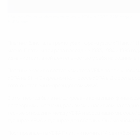
Мишель Платини был президентом УЕФА в 2007-2016 годах
©UEFA.com
Платини блистал в трех клубах - французских "Нанси" (1
матче. Платини три раза подряд - в 1983, 1984 и 1985 г
административной деятельностью у себя на родине, а т
Платини входил в состав Комитета УЕФА по техническо
УЕФА на 31-м Очередном Конгрессе УЕФА в Дюссельдорфе
того, он стал вице-президентом ФИФА.
В этот период была инициирована концепция финансово
договорными матчами, расизмом и насилием на стадиона
тесные отношения между УЕФА и ассоциациями, содейс
турниров УЕФА и турниров для сборных. Он был убежден
Пост президента УЕФА Платини покинул 14 сентября 201