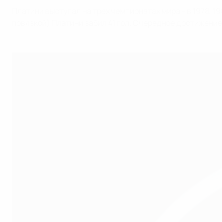
Платини выступал на трех чемпионатах мира - в 1978, 1
повязкой) Платини забил 41 гол. Очередное достижение,