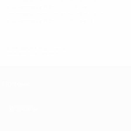
Отчет президента и исполкома УЕФА / отчет
администрации УЕФА - 2008/09 (англ.)
Отчет президента и исполкома УЕФА / отчет
администрации УЕФА - 2007/08 (англ.)
© 1998-2026 UEFA. All rights reserved.
Обновлено: среда, 5 апреля 2023 г.
По теме
Исполком