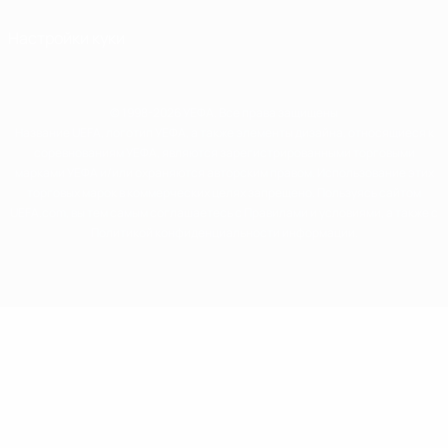
Настройки куки
© 1998-2026 УЕФА. Все права защищены
Название UEFA, логотип УЕФА, а также элементы дизайна, относящиеся к
соревнованиям УЕФА, являются зарегистрированными торговыми
марками УЕФА и/или охраняются авторским правом. Использование этих
торговых марок в коммерческих целях запрещено. Пользуясь сайтом
UEFA.com, вы тем самым соглашаетесь с Правилами и условиями, а также с
Политикой конфиденциальности информации.