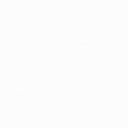
О нас
Национальные
ассоциации
Проведение соревнований
Развитие
Устойчивость
Новости и СМИ
ОТКРОЙ
ЕЩЕ
ДЛЯ СЕБЯ
MyUEFA
UEFA.tv
UC3
Расписание
матчей