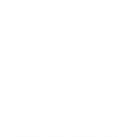
Президент УЕФА представляет УЕФА и
председательствует на Конгрессе УЕФА, а также
заседаниях Исполнительного комитета. В случае
ничейного результата в любом голосовании он
обладает правом решающего голоса.
Президент УЕФА отвечает за:
Отношения между УЕФА и ФИФА
Отношения между УЕФА и другими
континентальными федерациями
Отношения между УЕФА и его национальными
ассоциациями
Отношения между УЕФА и политическими
институтами, а также международными
организациями
Осуществление решений Конгресса и исполкома