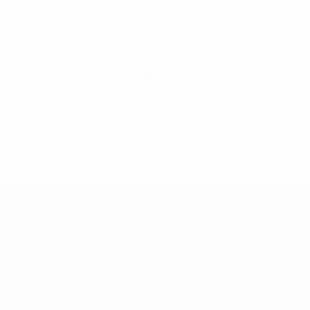
* Исключена до дальнейшего уведомления. <a
href='https://ru.uefa.com/insideuefa/mediaservices/medi
148df8afec70-8ace600b6288-1000--
%D1%84%D0%B8%D1%84%D0%B0-
%D1%83%D0%B5%D1%84%D0%B0-
%D0%B8%D1%81%D0%BA%D0%BB%D1%8E%D1%87%D0%
%D1%80%D0%BE%D1%81%D1%81%D0%B8%D0%B8%D1%
%D0%BA%D0%BB%D1%83%D0%B1%D1%8B-%D0%B8-
%D1%81%D0%B1%D0%BE%D1%80%D0%BD%D1%8B%D0%
%D0%B8%D0%B7-%D0%B2%D1%81%D0%B5%D1%85-
%D1%82%D1%83%D1%80%D0%BD%D0%B8%D1%80%D0%
>Подробнее</a>
Европейская квалификация
Матчи
Команды
Группы
Новости
UEFA.tv
О турнире
Стат.
Магазин