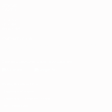
ДРУГИЕ
САЙТЫ
UEFA.com
Об УЕФА
Фонд УЕФА
СМЕНИТЬ ЯЗЫК
Русский
English
Français
Deutsch
Русский
Español
Italiano
Português
Скачать официальное приложение
Конфиденциальность
Правила и условия
Правила в отношении cookie
Настройки куки