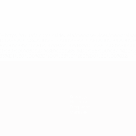
='https://ru.uefa.com/insideuefa/mediaservices/mediarel
%D0%B5%D1%84%D0%B0-%D0%B8%D1%81%D0%BA%D0%B
B8%D0%B8%D1%81%D0%BA%D0%B8%D0%B5-%D0%BA%D0
D1%80%D0%BD%D1%8B%D0%B5-%D0%B8%D0%B7-%D0%B
83%D1%80%D0%BD%D0%B8%D1%80%D0%BE%D0%B2/' >По
Команды
Новости
О турнире
Магазин