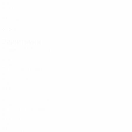
ARM
36
1
1
Бегларян
12
ARM
33
-
-
Авагян
16
ARM
30
5
18
Защитники
Возраст
СМ
ЗГ
С. Мурадян
2
ARM
21
6
-
Пилоян
3
ARM
25
6
-
Арутюнян
4
ARM
21
4
-
Мкртчян
5
ARM
23
3
-
Хачумян
5
ARM
27
-
-
Кам. Оганесян
13
ARM
33
6
-
Э. Григорян
19
ARM
27
2
-
Давидян
20
ARM
28
-
-
Тикнизян
21