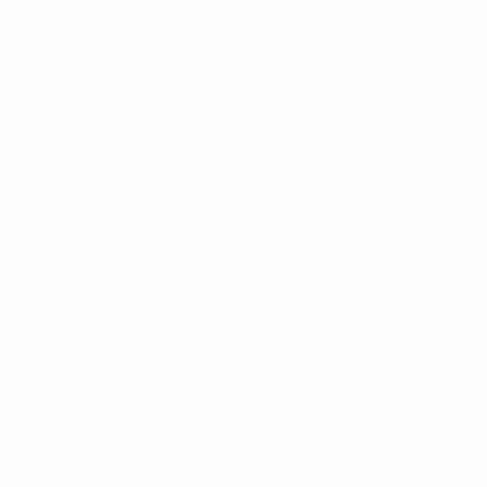
Português
сящиеся к соревнованиям УЕФА, являются зарегистрированными т
щено. Пользуясь сайтом UEFA.com, вы тем самым соглашаетесь с 