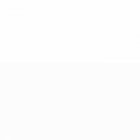
Тренер
Егише Меликян
ARM
* Исключена до дальнейшего уведомления. <a href
%D1%84%D0%B8%D1%84%D0%B0-%D1%83
%D1%80%D0%BE%D1%81%D1%81%D0%
%D1%81%D0%B1%D0%BE%
%D1%82%D1%
Европейская квалификация
Матчи
Группы
UEFA.tv
Стат.
ДРУГИЕ САЙТЫ