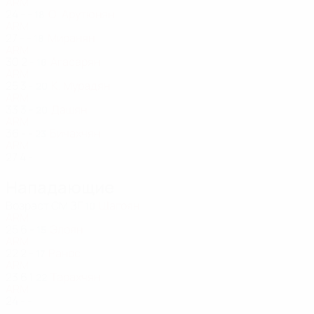
ARM
24
-
-
О. Арутюнян
18
ARM
27
-
-
Миранян
18
ARM
30
2
-
Агасарян
18
ARM
25
3
-
К. Мурадян
20
ARM
33
3
-
Дашян
20
ARM
36
-
-
Бичахчян
23
ARM
27
4
-
Нападающие
Возраст
СМ
ЗГ
Шагоян
10
ARM
25
6
-
Элоян
15
ARM
22
2
-
Ранос
17
ARM
23
6
1
Тарахчян
22
ARM
24
-
-