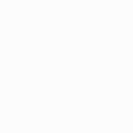
орговыми марками УЕФА и/или охраняются авторским правом.
Правилами и условиями, а также с Политикой