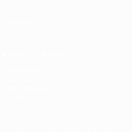
UEFA.com
Об УЕФА
Фонд УЕФА
СМЕНИТЬ ЯЗЫК
Русский
English
Français
Deutsch
Русский
Español
Italiano
Скачать официальное приложение
Конфиденциальность
Правила и условия
Правила в отношении cookie
Настройки куки
© 1998-2026 УЕФА. Все права защищены
Название UEFA, логотип УЕФА, а также элементы дизайна, отно
Использование этих торговых марок в коммерческих целях запре