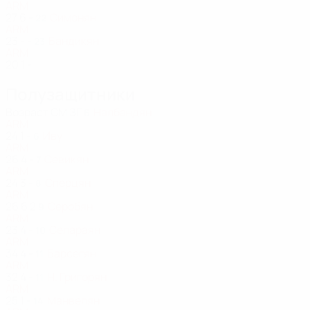
ARM
27
6
-
Симонян
22
ARM
23
-
-
Бандикян
23
ARM
20
1
-
Полузащитники
Возраст
СМ
ЗГ
Налбандян
6
ARM
24
1
-
Иву
6
ARM
26
4
-
Севикян
7
ARM
24
3
-
Сперцян
8
ARM
26
6
2
Серобян
9
ARM
23
4
-
Селараян
10
ARM
34
4
-
Барсегян
11
ARM
32
4
-
Н. Григорян
11
ARM
25
1
-
Манвелян
14