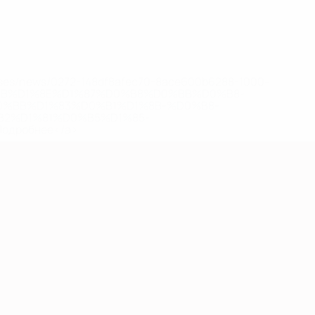
eases/news/0272-148df8afec70-8ace600b6288-1000--
B%D1%8E%D1%87%D0%B8%D0%BB%D0%B8-
%BB%D1%83%D0%B1%D1%8B-%D0%B8-
2%D1%81%D0%B5%D1%85-
дробнее</a>