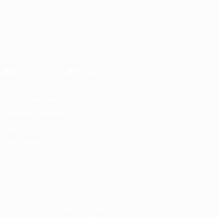
СМЕНИТЬ ЯЗЫК
Русский
English
Français
Deutsch
Русский
Español
Italiano
Português
Скачать официальное приложение
Конфиденциальность
Правила и условия
Правила в отношении cookie
Настройки куки
© 1998-2026 УЕФА. Все права защищены
Название UEFA, логотип УЕФА, а также элементы дизайна,
относящиеся к соревнованиям УЕФА, являются
зарегистрированными торговыми марками УЕФА и/или
охраняются авторским правом. Использование этих торговых