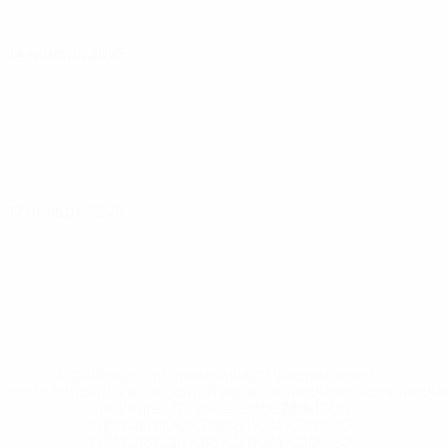
14 ноября 2025
17 ноября 2025
* Исключена до дальнейшего уведомления. <a
href='https://ru.uefa.com/insideuefa/mediaservices/medi
148df8afec70-8ace600b6288-1000--
%D1%84%D0%B8%D1%84%D0%B0-
%D1%83%D0%B5%D1%84%D0%B0-