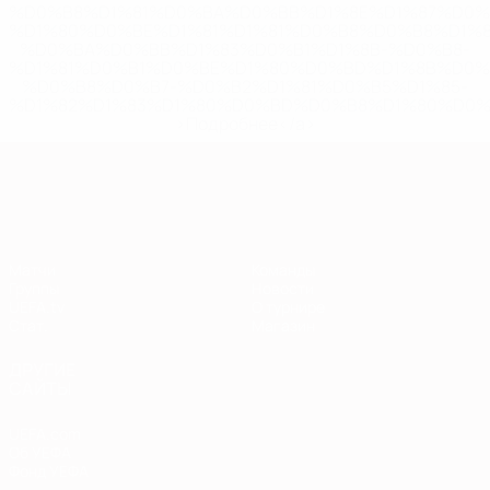
%D0%B8%D1%81%D0%BA%D0%BB%D1%8E%D1%87%D0%
%D1%80%D0%BE%D1%81%D1%81%D0%B8%D0%B8%D1%
%D0%BA%D0%BB%D1%83%D0%B1%D1%8B-%D0%B8-
%D1%81%D0%B1%D0%BE%D1%80%D0%BD%D1%8B%D0%
%D0%B8%D0%B7-%D0%B2%D1%81%D0%B5%D1%85-
%D1%82%D1%83%D1%80%D0%BD%D0%B8%D1%80%D0%
>Подробнее</a>
Европейская квалификация
Матчи
Команды
Группы
Новости
UEFA.tv
О турнире
Стат.
Магазин
ДРУГИЕ
САЙТЫ
UEFA.com
Об УЕФА
Фонд УЕФА