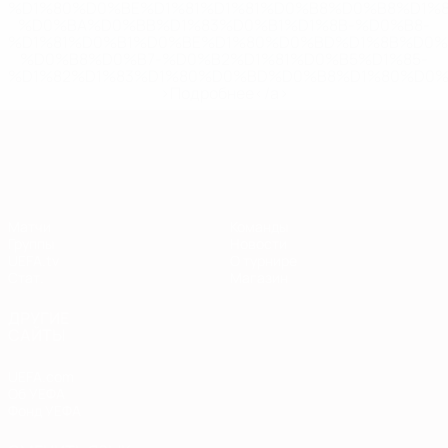
%D1%80%D0%BE%D1%81%D1%81%D0%B8%D0%B8%D1%
%D0%BA%D0%BB%D1%83%D0%B1%D1%8B-%D0%B8-
%D1%81%D0%B1%D0%BE%D1%80%D0%BD%D1%8B%D0%
%D0%B8%D0%B7-%D0%B2%D1%81%D0%B5%D1%85-
%D1%82%D1%83%D1%80%D0%BD%D0%B8%D1%80%D0%
>Подробнее</a>
Европейская квалификация
Матчи
Команды
Группы
Новости
UEFA.tv
О турнире
Стат.
Магазин
ДРУГИЕ
САЙТЫ
UEFA.com
Об УЕФА
Фонд УЕФА