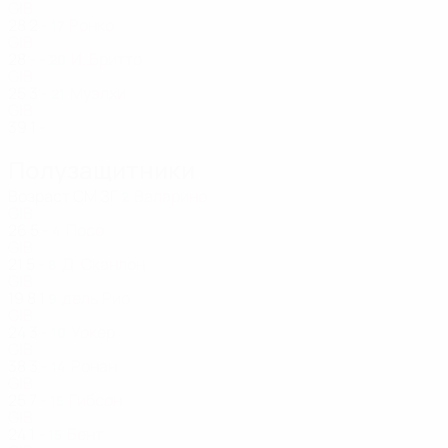
GIB
28
2
-
Ронко
17
GIB
28
-
-
И. Бритто
20
GIB
25
3
-
Муэлхи
21
GIB
39
1
-
Полузащитники
Возраст
СМ
ЗГ
Валарино
2
GIB
26
5
-
Посо
4
GIB
21
5
-
Д. Сканлон
8
GIB
19
8
1
дель Рио
9
GIB
24
3
-
Уокер
10
GIB
38
3
-
Ронан
14
GIB
25
7
-
Гибсон
15
GIB
24
1
-
Бент
15