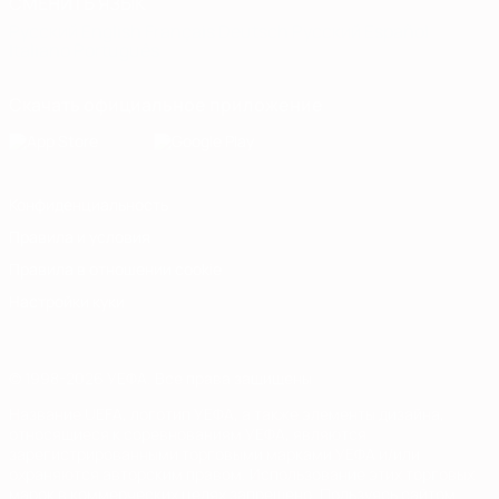
СМЕНИТЬ ЯЗЫК
Русский
English
Français
Deutsch
Русский
Español
Italiano
Português
Скачать официальное приложение
Конфиденциальность
Правила и условия
Правила в отношении cookie
Настройки куки
© 1998-2026 УЕФА. Все права защищены
Название UEFA, логотип УЕФА, а также элементы дизайна,
относящиеся к соревнованиям УЕФА, являются
зарегистрированными торговыми марками УЕФА и/или
охраняются авторским правом. Использование этих торговых
марок в коммерческих целях запрещено. Пользуясь сайтом