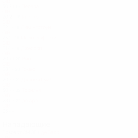
GIB
30
7
1
Перера
16
GIB
20
2
-
Клинтон
18
GIB
22
1
-
Ливингстоун
18
GIB
23
1
-
Макклафферти
18
GIB
21
4
-
Джессоп
19
GIB
20
7
1
Винет
20
GIB
28
1
-
Гомес
20
GIB
20
-
-
Джейми Кумбс
21
GIB
30
-
-
Торилья
22
GIB
28
5
-
де Аро
22
GIB
23
-
-
Нападающие
Возраст
СМ
ЗГ
де Барр
7
GIB