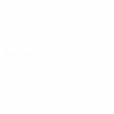
GIB
28
5
17
К. Лопес
13
GIB
25
-
-
Хуарт
13
GIB
17
-
-
Х. Виктор
23
GIB
22
-
-
Хенкинс
23
GIB
25
3
11
Защитники
Возраст
СМ
ЗГ
Мауро
2
GIB
19
6
-
Джолли
3
GIB
29
4
-
Эннесли
5
GIB
26
6
-
Лопеш
6
GIB
33
8
-
Хартмен
12
GIB
25
-
-
Каррингтон
16
GIB
20
1
-
Оливеро
17