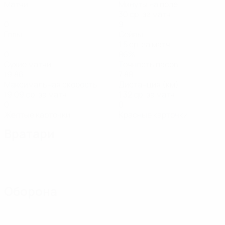
Матчи
Минуты на поле
30 ср. за матч
0
9
Голы
Сейвы
1,5 ср. за матч
0
86%
Сухие матчи
Точность пасов
19,86
7,88
Максимальная скорость
Дистанция (км)
19,09 ср. за матч
1,32 ср. за матч
0
0
Желтые карточки
Красные карточки
Вратари
Оборона