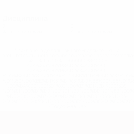
Дисциплина
0
0
Желтые карточки
Красные карточки
* Исключена до дальнейшего уведомления. <a
href='https://ru.uefa.com/insideuefa/mediaservices/medi
148df8afec70-8ace600b6288-1000--
%D1%84%D0%B8%D1%84%D0%B0-
%D1%83%D0%B5%D1%84%D0%B0-
%D0%B8%D1%81%D0%BA%D0%BB%D1%8E%D1%87%D0%
%D1%80%D0%BE%D1%81%D1%81%D0%B8%D0%B8%D1%
%D0%BA%D0%BB%D1%83%D0%B1%D1%8B-%D0%B8-
%D1%81%D0%B1%D0%BE%D1%80%D0%BD%D1%8B%D0%
%D0%B8%D0%B7-%D0%B2%D1%81%D0%B5%D1%85-
%D1%82%D1%83%D1%80%D0%BD%D0%B8%D1%80%D0%
>Подробнее</a>
Европейская квалификация