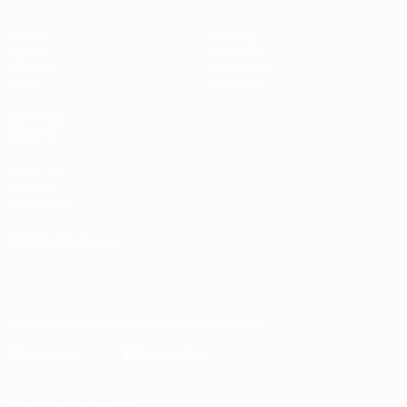
Матчи
Команды
Группы
Новости
UEFA.tv
О турнире
Стат.
Магазин
ДРУГИЕ
САЙТЫ
UEFA.com
Об УЕФА
Фонд УЕФА
СМЕНИТЬ ЯЗЫК
Русский
English
Français
Deutsch
Русский
Español
Italiano
Português
Скачать официальное приложение
Конфиденциальность