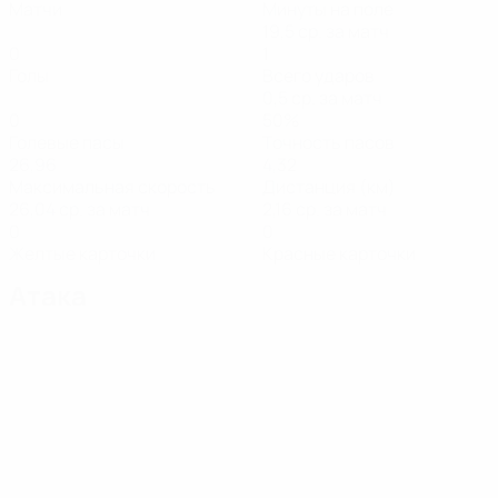
Матчи
Минуты на поле
19,5 ср. за матч
0
1
Голы
Всего ударов
0,5 ср. за матч
0
50%
Голевые пасы
Точность пасов
26,96
4,32
Максимальная скорость
Дистанция (км)
26,04 ср. за матч
2,16 ср. за матч
0
0
Желтые карточки
Красные карточки
Атака