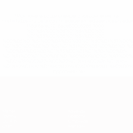
* Исключена до дальнейшего уведомления. <a
href='https://ru.uefa.com/insideuefa/mediaservices/medi
148df8afec70-8ace600b6288-1000--
%D1%84%D0%B8%D1%84%D0%B0-
%D1%83%D0%B5%D1%84%D0%B0-
%D0%B8%D1%81%D0%BA%D0%BB%D1%8E%D1%87%D0%
%D1%80%D0%BE%D1%81%D1%81%D0%B8%D0%B8%D1%
%D0%BA%D0%BB%D1%83%D0%B1%D1%8B-%D0%B8-
%D1%81%D0%B1%D0%BE%D1%80%D0%BD%D1%8B%D0%
%D0%B8%D0%B7-%D0%B2%D1%81%D0%B5%D1%85-
%D1%82%D1%83%D1%80%D0%BD%D0%B8%D1%80%D0%
>Подробнее</a>
Европейская квалификация
Матчи
Команды
Группы
Новости
UEFA.tv
О турнире
Стат.
Магазин