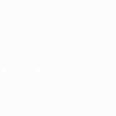
ДРУГИЕ
САЙТЫ
UEFA.com
Об УЕФА
Фонд УЕФА
СМЕНИТЬ ЯЗЫК
Русский
English
Français
Deutsch
Русский
Español
Italiano
Português
Скачать официальное приложение
Конфиденциальность
Правила и условия
Правила в отношении cookie
Настройки куки