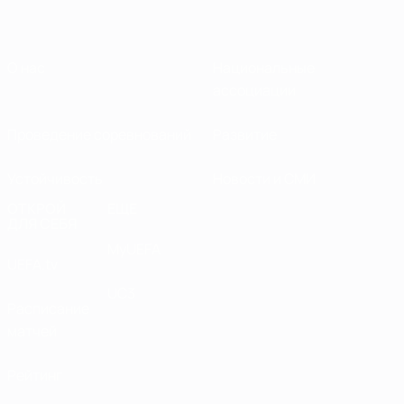
О нас
Национальные
ассоциации
Проведение соревнований
Развитие
Устойчивость
Новости и СМИ
ОТКРОЙ
ЕЩЕ
ДЛЯ СЕБЯ
MyUEFA
UEFA.tv
UC3
Расписание
матчей
Рейтинг