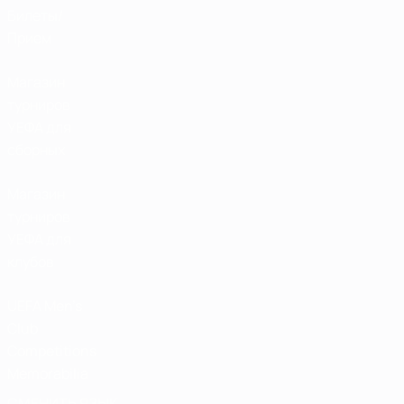
Билеты/
Прием
Магазин
турниров
УЕФА для
сборных
Магазин
турниров
УЕФА для
клубов
UEFA Men's
Club
Competitions
Memorabilia
СМЕНИТЬ ЯЗЫК