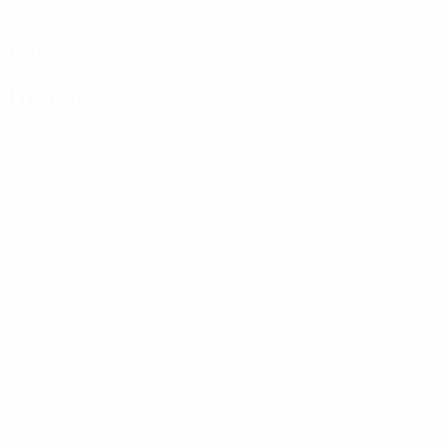
ДАТА РОЖДЕНИЯ
18.11.1998 (27)
Главное
Вся статистика
2
129
Матчи
Минуты на поле
18,43 ср. за матч
0
0
Голы
Голевые пасы
73,5%
26,42
Точность пасов
Максимальная скорость
25,04 ср. за матч
14,72
0
Дистанция (км)
Желтые карточки
2,11 ср. за матч
0
Красные карточки