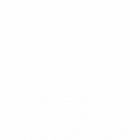
* Исключена до дальнейшего уведомления. <a
href='https://ru.uefa.com/insideuefa/mediaservices/medi
148df8afec70-8ace600b6288-1000--
%D1%84%D0%B8%D1%84%D0%B0-
%D1%83%D0%B5%D1%84%D0%B0-
%D0%B8%D1%81%D0%BA%D0%BB%D1%8E%D1%87%D0%
%D1%80%D0%BE%D1%81%D1%81%D0%B8%D0%B8%D1%
%D0%BA%D0%BB%D1%83%D0%B1%D1%8B-%D0%B8-
%D1%81%D0%B1%D0%BE%D1%80%D0%BD%D1%8B%D0%
%D0%B8%D0%B7-%D0%B2%D1%81%D0%B5%D1%85-