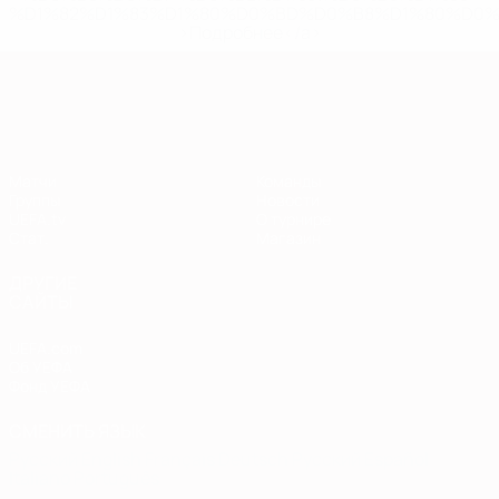
%D1%82%D1%83%D1%80%D0%BD%D0%B8%D1%80%D0%
>Подробнее</a>
Европейская квалификация
Матчи
Команды
Группы
Новости
UEFA.tv
О турнире
Стат.
Магазин
ДРУГИЕ
САЙТЫ
UEFA.com
Об УЕФА
Фонд УЕФА
СМЕНИТЬ ЯЗЫК
Русский
English
Français
Deutsch
Русский
Español
Italiano
Português