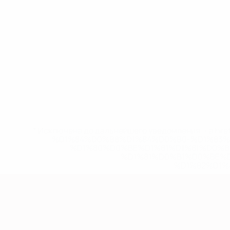
* Исключена до дальнейшего уведомления. <a href
%D1%84%D0%B8%D1%84%D0%B0-%D1%83
%D1%80%D0%BE%D1%81%D1%81%D0%
%D1%81%D0%B1%D0%BE%
%D1%82%D1%
Европейская квалификация