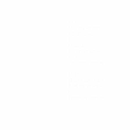
180
Минуты на поле
90 ср. за матч
1
Отборы
0,5 ср. за матч
89,5%
Точность пасов
17,92
Дистанция (км)
8,96 ср. за матч
0
Красные карточки