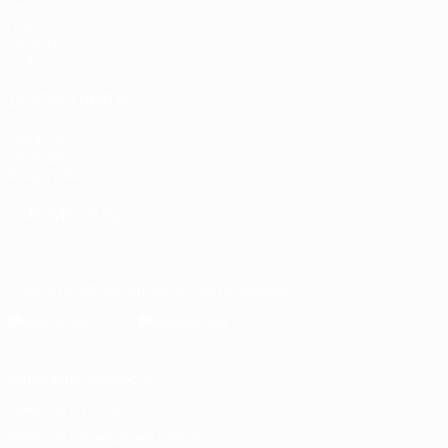
Матчи
Группы
UEFA.tv
Стат.
ДРУГИЕ САЙТЫ
UEFA.com
Об УЕФА
Фонд УЕФА
СМЕНИТЬ ЯЗЫК
Русский
English
Français
Deutsch
Русский
Español
Italiano
Скачать официальное приложение
Конфиденциальность
Правила и условия
Правила в отношении cookie