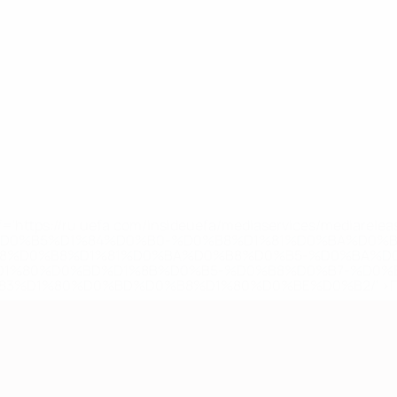
='https://ru.uefa.com/insideuefa/mediaservices/mediarel
%D0%B5%D1%84%D0%B0-%D0%B8%D1%81%D0%BA%D0%B
B8%D0%B8%D1%81%D0%BA%D0%B8%D0%B5-%D0%BA%D0
D1%80%D0%BD%D1%8B%D0%B5-%D0%B8%D0%B7-%D0%B
83%D1%80%D0%BD%D0%B8%D1%80%D0%BE%D0%B2/' >По