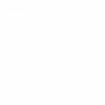
Главное
2
Матчи
1
Голы
0,5 ср. за матч
15
Возвраты владения
7,5 ср. за матч
30,32
Максимальная скорость
30,1 ср. за матч
0
Желтые карточки