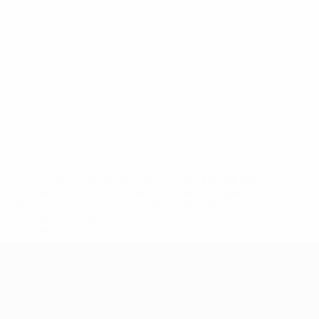
eases/news/0272-148df8afec70-8ace600b6288-1000--
B%D1%8E%D1%87%D0%B8%D0%BB%D0%B8-
%BB%D1%83%D0%B1%D1%8B-%D0%B8-
2%D1%81%D0%B5%D1%85-
дробнее</a>