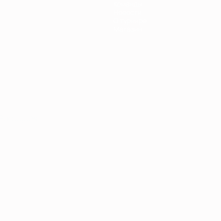
Команды
Новости
О турнире
Магазин
Português