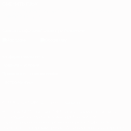
СМЕНИТЬ ЯЗЫК
Русский
English
Français
Deutsch
Русский
Español
Italiano
Português
Скачать официальное приложение
Конфиденциальность
Правила и условия
Правила в отношении cookie
Настройки куки
© 1998-2026 УЕФА. Все права защищены
Название UEFA, логотип УЕФА, а также элементы дизайна,
относящиеся к соревнованиям УЕФА, являются
зарегистрированными торговыми марками УЕФА и/или
охраняются авторским правом. Использование этих торговых