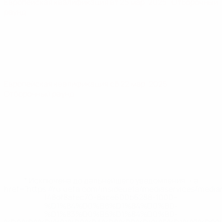
Европейская квалификация
вт 25 мар. 2025
· Отборочный
раунд
Европейская квалификация
сб 22 мар. 2025
·
Отборочный раунд
* Исключена до дальнейшего уведомления. <a
href='https://ru.uefa.com/insideuefa/mediaservices/medi
148df8afec70-8ace600b6288-1000--
%D1%84%D0%B8%D1%84%D0%B0-
%D1%83%D0%B5%D1%84%D0%B0-