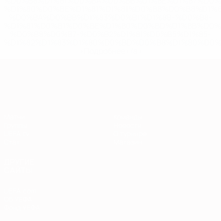
%D0%B8%D1%81%D0%BA%D0%BB%D1%8E%D1%87%D0%
%D1%80%D0%BE%D1%81%D1%81%D0%B8%D0%B8%D1%
%D0%BA%D0%BB%D1%83%D0%B1%D1%8B-%D0%B8-
%D1%81%D0%B1%D0%BE%D1%80%D0%BD%D1%8B%D0%
%D0%B8%D0%B7-%D0%B2%D1%81%D0%B5%D1%85-
%D1%82%D1%83%D1%80%D0%BD%D0%B8%D1%80%D0%
>Подробнее</a>
Европейская квалификация
Матчи
Команды
Группы
Новости
UEFA.tv
О турнире
Стат.
Магазин
ДРУГИЕ
САЙТЫ
UEFA.com
Об УЕФА
Фонд УЕФА