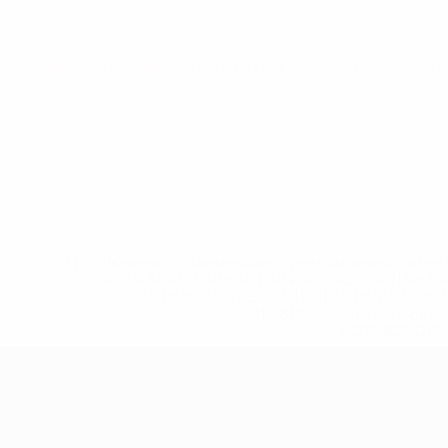
Европейская квалификация
пт 10 окт. 2025
· Отборочный 
* Исключена до дальнейшего уведомления. <a href
%D1%84%D0%B8%D1%84%D0%B0-%D1%83
%D1%80%D0%BE%D1%81%D1%81%D0%
%D1%81%D0%B1%D0%BE%
%D1%82%D1%
Европейская квалификация