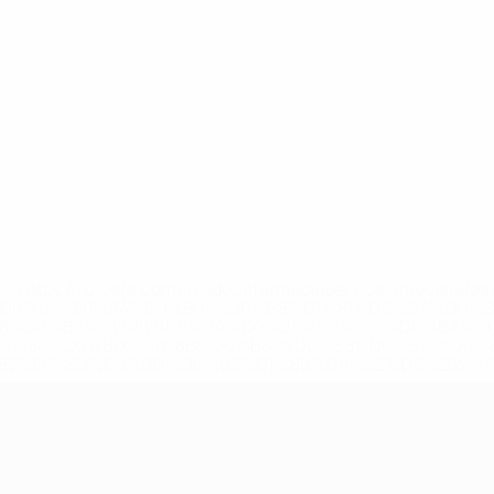
раунд
='https://ru.uefa.com/insideuefa/mediaservices/mediarel
%D0%B5%D1%84%D0%B0-%D0%B8%D1%81%D0%BA%D0%B
B8%D0%B8%D1%81%D0%BA%D0%B8%D0%B5-%D0%BA%D0
D1%80%D0%BD%D1%8B%D0%B5-%D0%B8%D0%B7-%D0%B
83%D1%80%D0%BD%D0%B8%D1%80%D0%BE%D0%B2/' >По