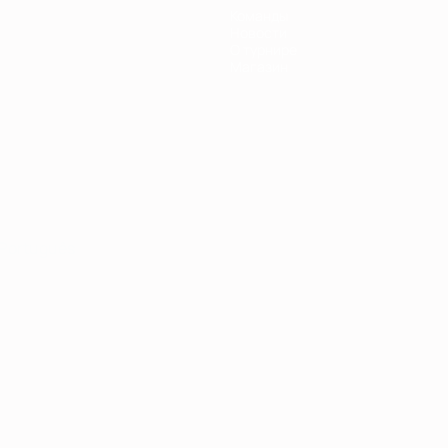
Команды
Новости
О турнире
Магазин
Português