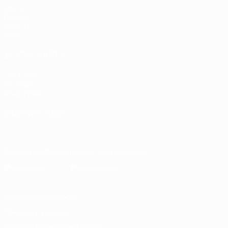
Матчи
Группы
UEFA.tv
Стат.
ДРУГИЕ САЙТЫ
UEFA.com
Об УЕФА
Фонд УЕФА
СМЕНИТЬ ЯЗЫК
Русский
English
Français
Deutsch
Русский
Español
Italiano
Скачать официальное приложение
Конфиденциальность
Правила и условия
Правила в отношении cookie