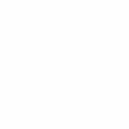
овых матчей
 раунд
раунд