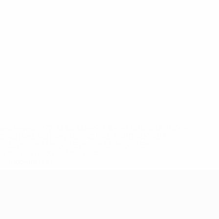
eases/news/0272-148df8afec70-8ace600b6288-1000--
B%D1%8E%D1%87%D0%B8%D0%BB%D0%B8-
%BB%D1%83%D0%B1%D1%8B-%D0%B8-
2%D1%81%D0%B5%D1%85-
дробнее</a>