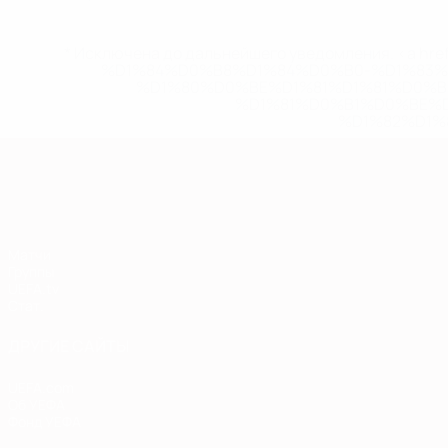
* Исключена до дальнейшего уведомления. <a href
%D1%84%D0%B8%D1%84%D0%B0-%D1%83
%D1%80%D0%BE%D1%81%D1%81%D0%
%D1%81%D0%B1%D0%BE%
%D1%82%D1%
Европейская квалификация
Матчи
Группы
UEFA.tv
Стат.
ДРУГИЕ САЙТЫ
UEFA.com
Об УЕФА
Фонд УЕФА