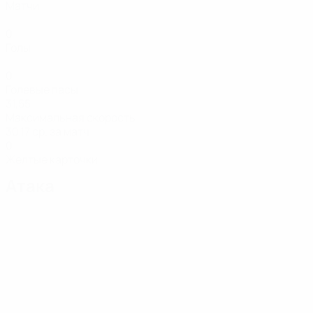
Матчи
0
Голы
0
Голевые пасы
31,55
Максимальная скорость
30,17 ср. за матч
0
Желтые карточки
Атака