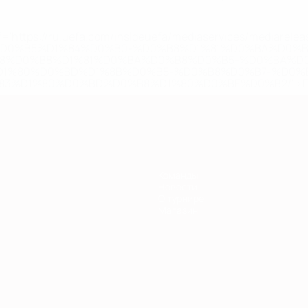
='https://ru.uefa.com/insideuefa/mediaservices/mediarel
%D0%B5%D1%84%D0%B0-%D0%B8%D1%81%D0%BA%D0%B
B8%D0%B8%D1%81%D0%BA%D0%B8%D0%B5-%D0%BA%D0
D1%80%D0%BD%D1%8B%D0%B5-%D0%B8%D0%B7-%D0%B
83%D1%80%D0%BD%D0%B8%D1%80%D0%BE%D0%B2/' >По
Команды
Новости
О турнире
Магазин