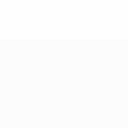
eases/news/0272-148df8afec70-8ace600b6288-1000--
B%D1%8E%D1%87%D0%B8%D0%BB%D0%B8-
%BB%D1%83%D0%B1%D1%8B-%D0%B8-
2%D1%81%D0%B5%D1%85-
дробнее</a>