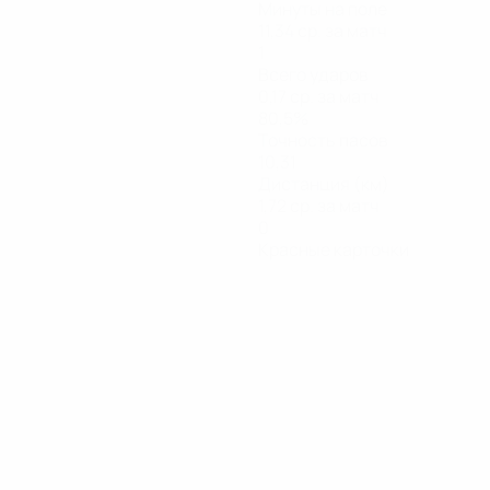
Минуты на поле
11,34 ср. за матч
1
Всего ударов
0,17 ср. за матч
80,5%
Точность пасов
10,31
Дистанция (км)
1,72 ср. за матч
0
Красные карточки