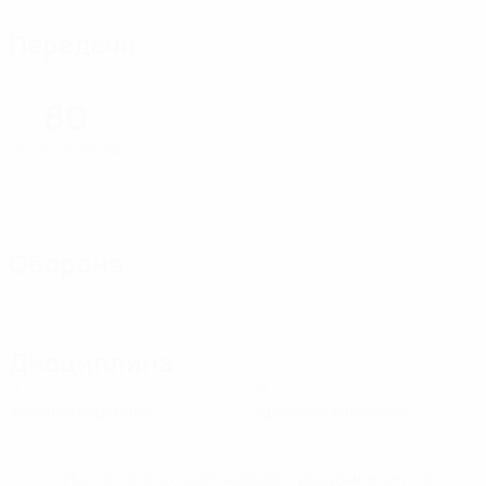
Передачи
80
Точность пасов
Оборона
Дисциплина
0
0
Желтые карточки
Красные карточки
* Исключена до дальнейшего уведомления. <a