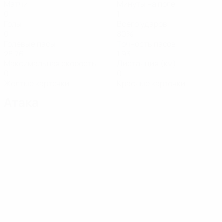
Матчи
Минуты на поле
0
1
Голы
Всего ударов
0
80%
Голевые пасы
Точность пасов
28,76
1,93
Максимальная скорость
Дистанция (км)
0
0
Желтые карточки
Красные карточки
Атака