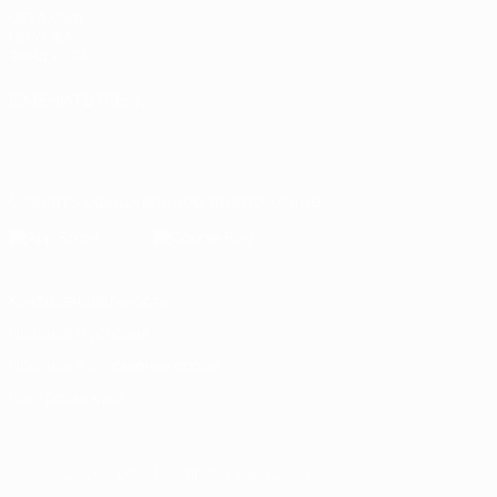
UEFA.com
Об УЕФА
Фонд УЕФА
СМЕНИТЬ ЯЗЫК
Русский
English
Français
Deutsch
Русский
Español
Italiano
Português
Скачать официальное приложение
Конфиденциальность
Правила и условия
Правила в отношении cookie
Настройки куки
© 1998-2026 УЕФА. Все права защищены