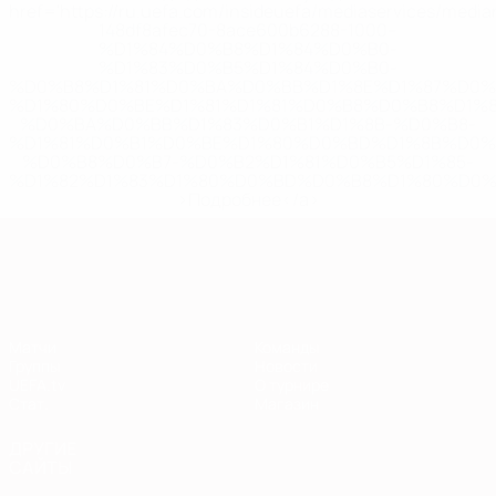
href='https://ru.uefa.com/insideuefa/mediaservices/medi
148df8afec70-8ace600b6288-1000--
%D1%84%D0%B8%D1%84%D0%B0-
%D1%83%D0%B5%D1%84%D0%B0-
%D0%B8%D1%81%D0%BA%D0%BB%D1%8E%D1%87%D0%
%D1%80%D0%BE%D1%81%D1%81%D0%B8%D0%B8%D1%
%D0%BA%D0%BB%D1%83%D0%B1%D1%8B-%D0%B8-
%D1%81%D0%B1%D0%BE%D1%80%D0%BD%D1%8B%D0%
%D0%B8%D0%B7-%D0%B2%D1%81%D0%B5%D1%85-
%D1%82%D1%83%D1%80%D0%BD%D0%B8%D1%80%D0%
>Подробнее</a>
Европейская квалификация
Матчи
Команды
Группы
Новости
UEFA.tv
О турнире
Стат.
Магазин
ДРУГИЕ
САЙТЫ