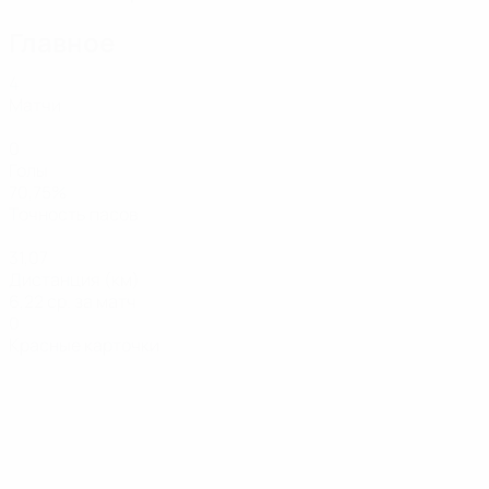
Главное
4
Матчи
0
Голы
70,75%
Точность пасов
31,07
Дистанция (км)
6,22 ср. за матч
0
Красные карточки