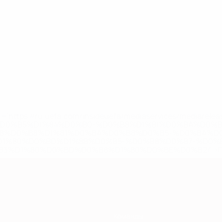
='https://ru.uefa.com/insideuefa/mediaservices/mediarel
%D0%B5%D1%84%D0%B0-%D0%B8%D1%81%D0%BA%D0%B
B8%D0%B8%D1%81%D0%BA%D0%B8%D0%B5-%D0%BA%D0
D1%80%D0%BD%D1%8B%D0%B5-%D0%B8%D0%B7-%D0%B
83%D1%80%D0%BD%D0%B8%D1%80%D0%BE%D0%B2/' >По
Команды