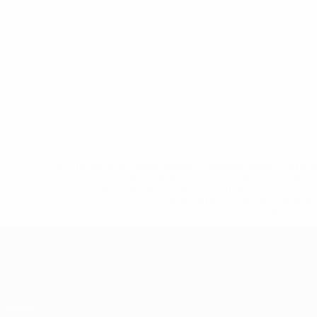
* Исключена до дальнейшего уведомления. <a href
%D1%84%D0%B8%D1%84%D0%B0-%D1%83
%D1%80%D0%BE%D1%81%D1%81%D0%
%D1%81%D0%B1%D0%BE%
%D1%82%D1%
Европейская квалификация
Матчи