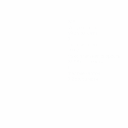
245
Минуты на поле
49 ср. за матч
0
Голевые пасы
30,63
Максимальная скорость
28,93 ср. за матч
1
Желтые карточки
0,2 ср. за матч