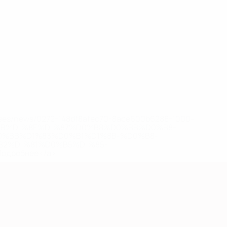
eases/news/0272-148df8afec70-8ace600b6288-1000--
B%D1%8E%D1%87%D0%B8%D0%BB%D0%B8-
%BB%D1%83%D0%B1%D1%8B-%D0%B8-
2%D1%81%D0%B5%D1%85-
дробнее</a>