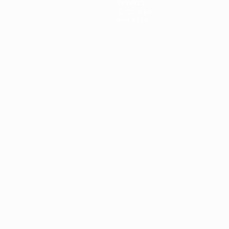
Новости
О турнире
Магазин
Português