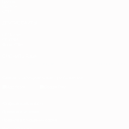
Группы
UEFA.tv
Стат.
ДРУГИЕ САЙТЫ
UEFA.com
Об УЕФА
Фонд УЕФА
СМЕНИТЬ ЯЗЫК
Русский
English
Français
Deutsch
Русский
Español
Italiano
Скачать официальное приложение
Конфиденциальность
Правила и условия
Правила в отношении cookie
Настройки куки