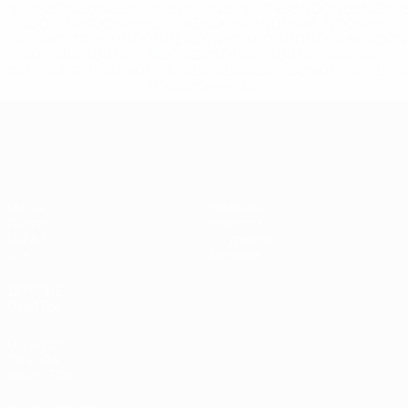
%D1%80%D0%BE%D1%81%D1%81%D0%B8%D0%B8%D1%
%D0%BA%D0%BB%D1%83%D0%B1%D1%8B-%D0%B8-
%D1%81%D0%B1%D0%BE%D1%80%D0%BD%D1%8B%D0%
%D0%B8%D0%B7-%D0%B2%D1%81%D0%B5%D1%85-
%D1%82%D1%83%D1%80%D0%BD%D0%B8%D1%80%D0%
>Подробнее</a>
Европейская квалификация
Матчи
Команды
Группы
Новости
UEFA.tv
О турнире
Стат.
Магазин
ДРУГИЕ
САЙТЫ
UEFA.com
Об УЕФА
Фонд УЕФА