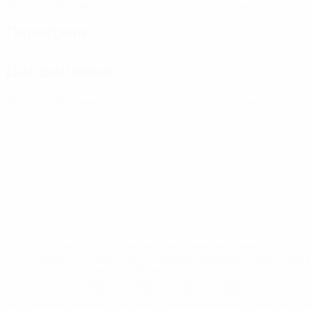
Желтые карточки
Красные карточки
Передачи
Дисциплина
0
0
Желтые карточки
Красные карточки
* Исключена до дальнейшего уведомления. <a
href='https://ru.uefa.com/insideuefa/mediaservices/medi
148df8afec70-8ace600b6288-1000--
%D1%84%D0%B8%D1%84%D0%B0-
%D1%83%D0%B5%D1%84%D0%B0-
%D0%B8%D1%81%D0%BA%D0%BB%D1%8E%D1%87%D0%