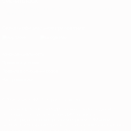
СМЕНИТЬ ЯЗЫК
Русский
English
Français
Deutsch
Русский
Español
Italiano
Português
Скачать официальное приложение
Конфиденциальность
Правила и условия
Правила в отношении cookie
Настройки куки
© 1998-2026 УЕФА. Все права защищены
Название UEFA, логотип УЕФА, а также элементы дизайна,
относящиеся к соревнованиям УЕФА, являются
зарегистрированными торговыми марками УЕФА и/или
охраняются авторским правом. Использование этих торговых
марок в коммерческих целях запрещено. Пользуясь сайтом