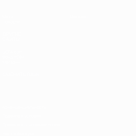
Матч
Магазин
Новости
ДРУГИЕ
САЙТЫ
UEFA.com
Фонд УЕФА
Магазин
СМЕНИТЬ ЯЗЫК
Русский
English
Français
Deutsch
Русский
Español
Italiano
Português
Конфиденциальность
Правила и условия
Правила в отношении cookie
Настройки куки