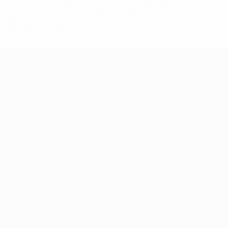
eases/news/0272-148df8afec70-8ace600b6288-1000--
B%D1%8E%D1%87%D0%B8%D0%BB%D0%B8-
%BB%D1%83%D0%B1%D1%8B-%D0%B8-
2%D1%81%D0%B5%D1%85-
дробнее</a>