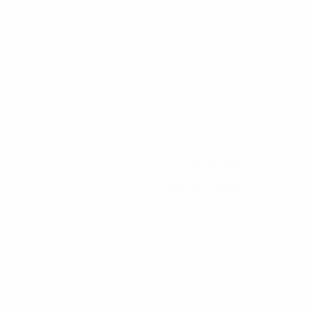
11
Пропущенные голы
3,67 ср. за матч
0
Красные карточки
кар
Печек
Субан
Трдин
Турк
Фидершек
ик
Вратарь
Нападающий
Защитник
Нападающий
Нападающи