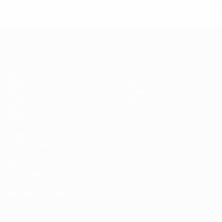
%D0%B8%D0%B7-%D0%B2%D1%81%D0%B5%D1%85-
%D1%82%D1%83%D1%80%D0%BD%D0%B8%D1%80%D0%
>Подробнее</a>
ЕВРО по футзалу
Матчи
Новости
Жеребьевки
История
Группы
О турнире
Видео
Магазин
Стат.
Команды
САЙТЫ
СЕТИ УЕФА
UEFA.com
Фонд УЕФА
СМЕНИТЬ ЯЗЫК
Русский
English
Français
Deutsch
Русский
Español
Italiano
Português