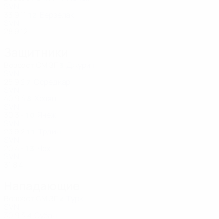
SVN
33
9
11
Берзелак
12
SVN
28
9
12
Защитники
Возраст
СМ
ЗГ
Джурич
3
SVN
25
9
2
Осредкар
7
SVN
40
9
4
Хозян
8
SVN
30
3
-
Янеж
10
SVN
23
9
2
Трдин
11
SVN
20
4
-
Чех
13
SVN
31
8
4
Нападающие
Возраст
СМ
ЗГ
Турк
2
SVN
30
9
3
Субан
4