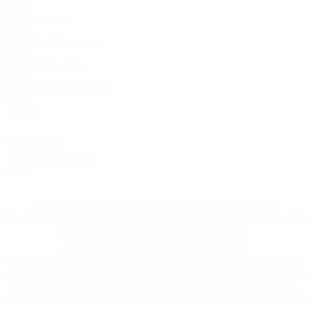
SVN
23
3
-
Чоп
5
SVN
21
9
3
Кнежевич
6
SVN
28
8
1
Буковец
9
SVN
25
9
4
Фидершек
14
SVN
35
9
8
Тренер
Томислав Хорват
SVN
* Исключена до дальнейшего уведомления. <a
href='https://ru.uefa.com/insideuefa/mediaservices/medi
148df8afec70-8ace600b6288-1000--
%D1%84%D0%B8%D1%84%D0%B0-
%D1%83%D0%B5%D1%84%D0%B0-
%D0%B8%D1%81%D0%BA%D0%BB%D1%8E%D1%87%D0%
%D1%80%D0%BE%D1%81%D1%81%D0%B8%D0%B8%D1%
%D0%BA%D0%BB%D1%83%D0%B1%D1%8B-%D0%B8-
%D1%81%D0%B1%D0%BE%D1%80%D0%BD%D1%8B%D0%