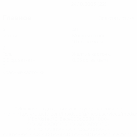
24.10.2003 (22)
Главное
Вся статистика
4
40
Матчи
Минуты на поле
10 ср. за матч
2
1
Голы
Желтые карточки
0,5 ср. за матч
0,25 ср. за матч
0
Красные карточки
* Исключена до дальнейшего уведомления. <a
href='https://ru.uefa.com/insideuefa/mediaservices/medi
148df8afec70-8ace600b6288-1000--
%D1%84%D0%B8%D1%84%D0%B0-
%D1%83%D0%B5%D1%84%D0%B0-
%D0%B8%D1%81%D0%BA%D0%BB%D1%8E%D1%87%D0%