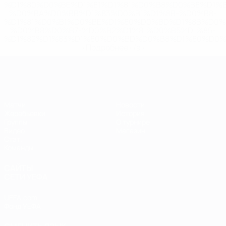
%D1%80%D0%BE%D1%81%D1%81%D0%B8%D0%B8%D1%
%D0%BA%D0%BB%D1%83%D0%B1%D1%8B-%D0%B8-
%D1%81%D0%B1%D0%BE%D1%80%D0%BD%D1%8B%D0%
%D0%B8%D0%B7-%D0%B2%D1%81%D0%B5%D1%85-
%D1%82%D1%83%D1%80%D0%BD%D0%B8%D1%80%D0%
>Подробнее</a>
ЕВРО по футзалу
Матчи
Новости
Жеребьевки
История
Группы
О турнире
Видео
Магазин
Стат.
Команды
САЙТЫ
СЕТИ УЕФА
UEFA.com
Фонд УЕФА