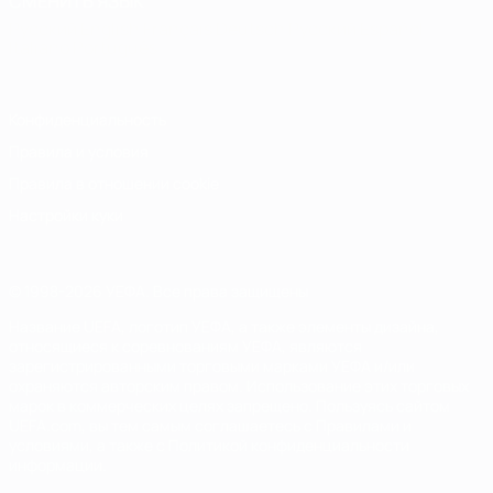
СМЕНИТЬ ЯЗЫК
Русский
English
Français
Deutsch
Русский
Español
Italiano
Português
Конфиденциальность
Правила и условия
Правила в отношении cookie
Настройки куки
© 1998-2026 УЕФА. Все права защищены
Название UEFA, логотип УЕФА, а также элементы дизайна,
относящиеся к соревнованиям УЕФА, являются
зарегистрированными торговыми марками УЕФА и/или
охраняются авторским правом. Использование этих торговых
марок в коммерческих целях запрещено. Пользуясь сайтом
UEFA.com, вы тем самым соглашаетесь с Правилами и
условиями, а также с Политикой конфиденциальности
информации.