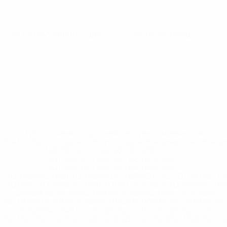
ЕВРО по футзалу
пт 13 дек. 2024
· Основной раунд
* Исключена до дальнейшего уведомления. <a
href='https://ru.uefa.com/insideuefa/mediaservices/medi
148df8afec70-8ace600b6288-1000--
%D1%84%D0%B8%D1%84%D0%B0-
%D1%83%D0%B5%D1%84%D0%B0-
%D0%B8%D1%81%D0%BA%D0%BB%D1%8E%D1%87%D0%
%D1%80%D0%BE%D1%81%D1%81%D0%B8%D0%B8%D1%
%D0%BA%D0%BB%D1%83%D0%B1%D1%8B-%D0%B8-
%D1%81%D0%B1%D0%BE%D1%80%D0%BD%D1%8B%D0%
%D0%B8%D0%B7-%D0%B2%D1%81%D0%B5%D1%85-
%D1%82%D1%83%D1%80%D0%BD%D0%B8%D1%80%D0%