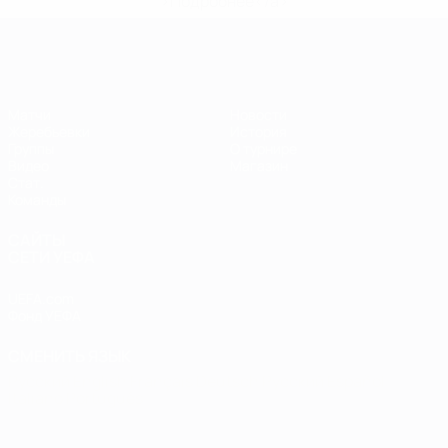
>Подробнее</a>
ЕВРО по футзалу
Матчи
Новости
Жеребьевки
История
Группы
О турнире
Видео
Магазин
Стат.
Команды
САЙТЫ
СЕТИ УЕФА
UEFA.com
Фонд УЕФА
СМЕНИТЬ ЯЗЫК
Русский
English
Français
Deutsch
Русский
Español
Italiano
Português