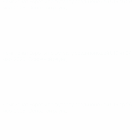
Чемпионат Европы по футзалу среди юношей U19
сб 29
мар. 2025
· Основной раунд
Чемпионат Европы по футзалу среди юношей U19
чт 27
мар. 2025
· Основной раунд
Чемпионат Европы по футзалу среди юношей U19
ср 26
мар. 2025
· Основной раунд