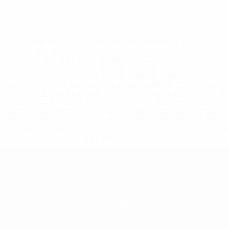
* Исключена до дальнейшего уведомления. <a
href='https://ru.uefa.com/insideuefa/mediaservices/medi
148df8afec70-8ace600b6288-1000--
%D1%84%D0%B8%D1%84%D0%B0-
%D1%83%D0%B5%D1%84%D0%B0-
%D0%B8%D1%81%D0%BA%D0%BB%D1%8E%D1%87%D0%
%D1%80%D0%BE%D1%81%D1%81%D0%B8%D0%B8%D1%
%D0%BA%D0%BB%D1%83%D0%B1%D1%8B-%D0%B8-
%D1%81%D0%B1%D0%BE%D1%80%D0%BD%D1%8B%D0%
%D0%B8%D0%B7-%D0%B2%D1%81%D0%B5%D1%85-
%D1%82%D1%83%D1%80%D0%BD%D0%B8%D1%80%D0%
>Подробнее</a>
ЕВРО по футзалу - юноши до 19
Матчи
Команды
Группы
Новости
Видео
История
Стат.
О турнире