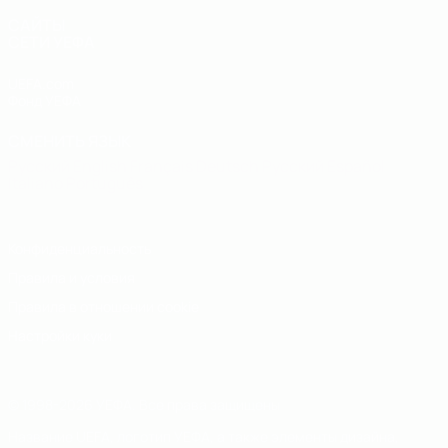
САЙТЫ
СЕТИ УЕФА
UEFA.com
Фонд УЕФА
СМЕНИТЬ ЯЗЫК
Русский
English
Français
Deutsch
Русский
Español
Italiano
Português
Конфиденциальность
Правила и условия
Правила в отношении cookie
Настройки куки
© 1998-2026 УЕФА. Все права защищены
Название UEFA, логотип УЕФА, а также элементы дизайна,