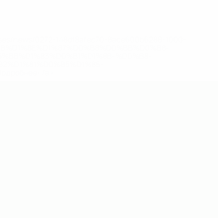
eases/news/0272-148df8afec70-8ace600b6288-1000--
B%D1%8E%D1%87%D0%B8%D0%BB%D0%B8-
%BB%D1%83%D0%B1%D1%8B-%D0%B8-
2%D1%81%D0%B5%D1%85-
дробнее</a>