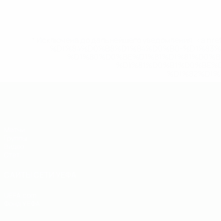
* Исключена до дальнейшего уведомления. <a href
%D1%84%D0%B8%D1%84%D0%B0-%D1%83
%D1%80%D0%BE%D1%81%D1%81%D0%
%D1%81%D0%B1%D0%BE%
%D1%82%D1%
ЕВРО по футзалу - юноши до 19
Матчи
Группы
Видео
Стат.
САЙТЫ СЕТИ УЕФА
UEFA.com
Фонд УЕФА