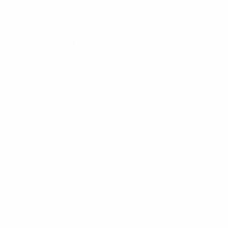
='https://ru.uefa.com/insideuefa/mediaservices/mediarel
%D0%B5%D1%84%D0%B0-%D0%B8%D1%81%D0%BA%D0%B
B8%D0%B8%D1%81%D0%BA%D0%B8%D0%B5-%D0%BA%D0
D1%80%D0%BD%D1%8B%D0%B5-%D0%B8%D0%B7-%D0%B
83%D1%80%D0%BD%D0%B8%D1%80%D0%BE%D0%B2/' >По
Команды
Новости
История
О турнире