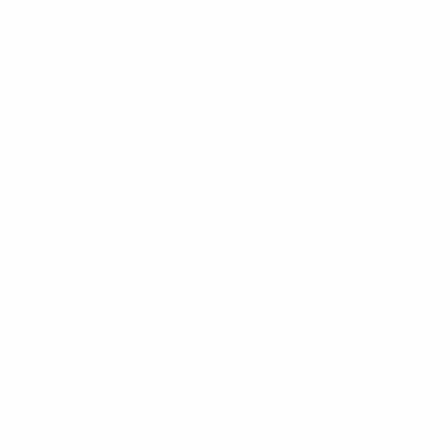
Чемпионат Европы по футзалу среди юношей U19
сб 25 ян
Чемпионат Европы по футзалу среди юношей U19
чт 23 ян
Чемпионат Европы по футзалу среди юношей U19
ср 22 ян